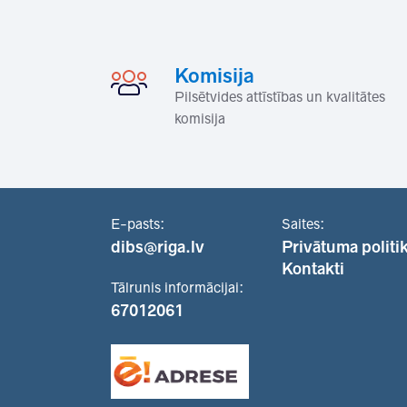
Komisija
Pilsētvides attīstības un kvalitātes
komisija
E-pasts:
Saites:
dibs@riga.lv
Privātuma politi
Kontakti
Tālrunis informācijai:
67012061