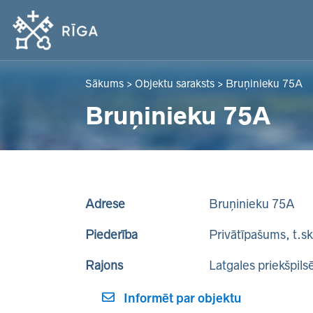
Sākums
>
Objektu saraksts
>
Bruņinieku 75A
Bruņinieku 75A
Adrese
Bruņinieku 75A
Piederība
Privātīpašums, t.s
Rajons
Latgales priekšpils
Informēt par objektu