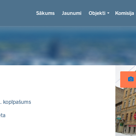
Sākums
Jaunumi
Objekti
Komisija
k. kopīpašums
ēta