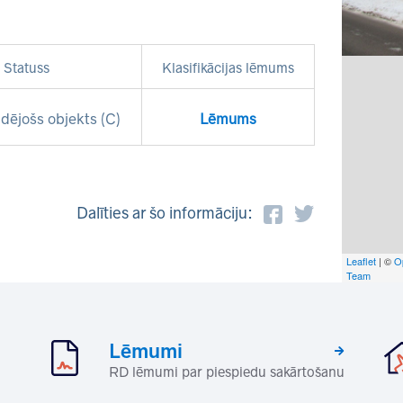
Statuss
Klasifikācijas lēmums
dējošs objekts (C)
Lēmums
Dalīties ar šo informāciju:
Leaflet
| ©
O
Team
Lēmumi
RD lēmumi par piespiedu sakārtošanu