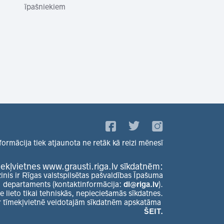
īpašniekiem
formācija tiek atjaunota ne retāk kā reizi mēnesī
ekļvietnes www.grausti.riga.lv sīkdatnēm:
zinis ir Rīgas valstspilsētas pašvaldības Īpašuma
departaments (kontaktinformācija:
di@riga.lv
).
e lieto tikai tehniskās, nepieciešamās sīkdatnes.
r tīmekļvietnē veidotajām sīkdatnēm apskatāma
ŠEIT.