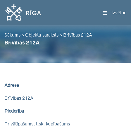
Izvēlne
Sākums
>
Objektu saraksts
>
Brīvības 212A
Brīvības 212A
Adrese
Brīvības 212A
Piederība
Privātīpašums, t.sk. kopīpašums