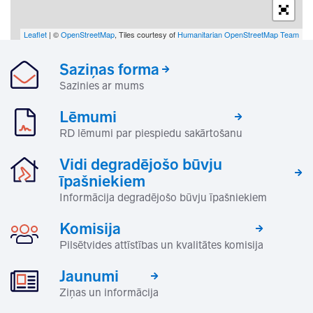
Leaflet
| ©
OpenStreetMap
, Tiles courtesy of
Humanitarian OpenStreetMap Team
Saziņas forma
Sazinies ar mums
Lēmumi
RD lēmumi par piespiedu sakārtošanu
Vidi degradējošo būvju
īpašniekiem
Informācija degradējošo būvju īpašniekiem
Komisija
Pilsētvides attīstības un kvalitātes komisija
Jaunumi
Ziņas un informācija