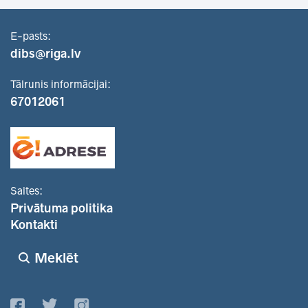
E-pasts:
dibs@riga.lv
Tālrunis informācijai:
67012061
Saites:
Privātuma politika
Kontakti
Meklēt