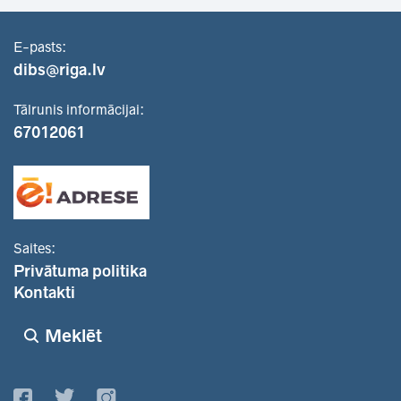
E-pasts:
dibs@riga.lv
Tālrunis informācijai:
67012061
Saites:
Privātuma politika
Kontakti
Meklēt