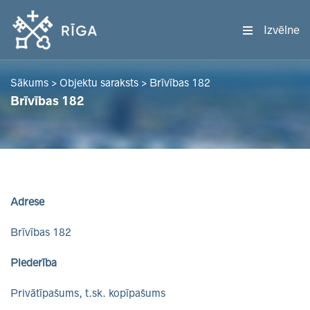
Izvēlne
Sākums
>
Objektu saraksts
>
Brīvības 182
Brīvības 182
Adrese
Brīvības 182
Piederība
Privātīpašums, t.sk. kopīpašums