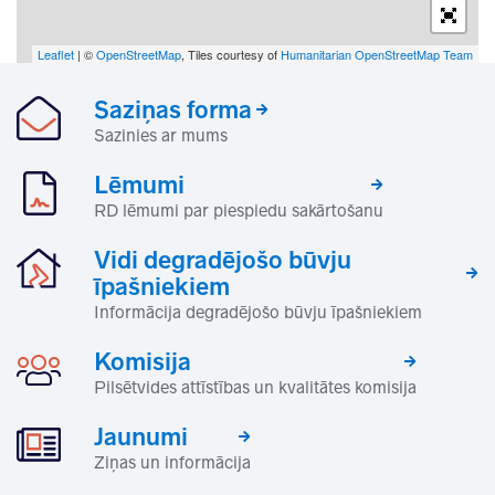
Leaflet
| ©
OpenStreetMap
, Tiles courtesy of
Humanitarian OpenStreetMap Team
Saziņas forma
Sazinies ar mums
Lēmumi
RD lēmumi par piespiedu sakārtošanu
Vidi degradējošo būvju
īpašniekiem
Informācija degradējošo būvju īpašniekiem
Komisija
Pilsētvides attīstības un kvalitātes komisija
Jaunumi
Ziņas un informācija