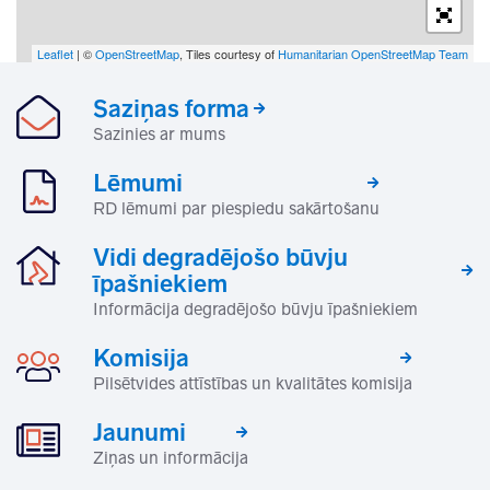
Leaflet
| ©
OpenStreetMap
, Tiles courtesy of
Humanitarian OpenStreetMap Team
Saziņas forma
Sazinies ar mums
Lēmumi
RD lēmumi par piespiedu sakārtošanu
Vidi degradējošo būvju
īpašniekiem
Informācija degradējošo būvju īpašniekiem
Komisija
Pilsētvides attīstības un kvalitātes komisija
Jaunumi
Ziņas un informācija