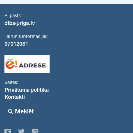
E-pasts:
dibs@riga.lv
Tālrunis informācijai:
67012061
Saites:
Privātuma politika
Kontakti
Meklēt