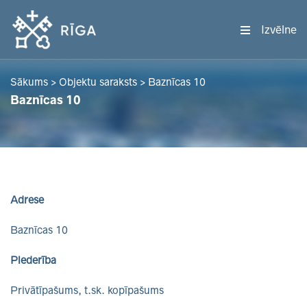
Izvēlne
Sākums
>
Objektu saraksts
>
Baznīcas 10
Baznīcas 10
Adrese
Baznīcas 10
Piederība
Privātīpašums, t.sk. kopīpašums