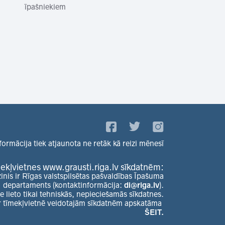
īpašniekiem
formācija tiek atjaunota ne retāk kā reizi mēnesī
ekļvietnes www.grausti.riga.lv sīkdatnēm:
zinis ir Rīgas valstspilsētas pašvaldības Īpašuma
departaments (kontaktinformācija:
di@riga.lv
).
e lieto tikai tehniskās, nepieciešamās sīkdatnes.
r tīmekļvietnē veidotajām sīkdatnēm apskatāma
ŠEIT.