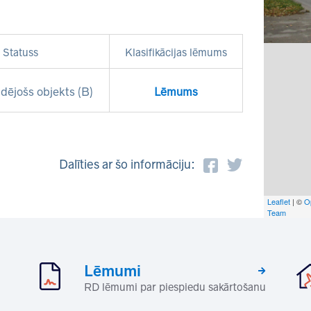
Statuss
Klasifikācijas lēmums
dējošs objekts (B)
Lēmums
Dalīties ar šo informāciju:
Leaflet
| ©
O
Team
Lēmumi
RD lēmumi par piespiedu sakārtošanu