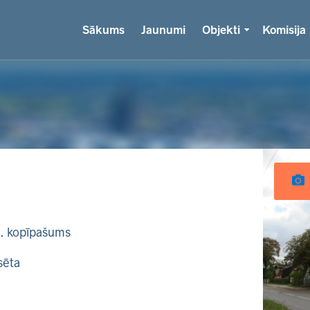
Sākums
Jaunumi
Objekti
Komisija
k. kopīpašums
sēta