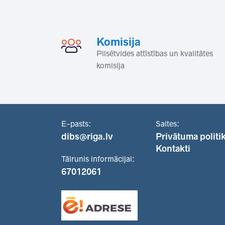
Komisija
Pilsētvides attīstības un kvalitātes
komisija
E-pasts:
Saites:
dibs@riga.lv
Privātuma politi
Kontakti
Tālrunis informācijai:
67012061