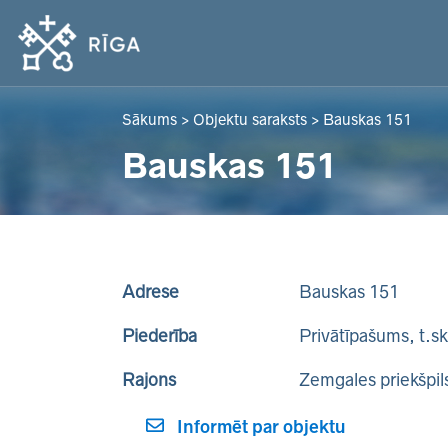
Sākums
>
Objektu saraksts
>
Bauskas 151
Bauskas 151
Adrese
Bauskas 151
Piederība
Privātīpašums, t.s
Rajons
Zemgales priekšpil
Informēt par objektu