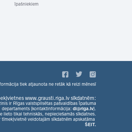
īpašniekiem
formācija tiek atjaunota ne retāk kā reizi mēnesī
ekļvietnes www.grausti.riga.lv sīkdatnēm:
zinis ir Rīgas valstspilsētas pašvaldības Īpašuma
departaments (kontaktinformācija:
di@riga.lv
).
e lieto tikai tehniskās, nepieciešamās sīkdatnes.
r tīmekļvietnē veidotajām sīkdatnēm apskatāma
ŠEIT.