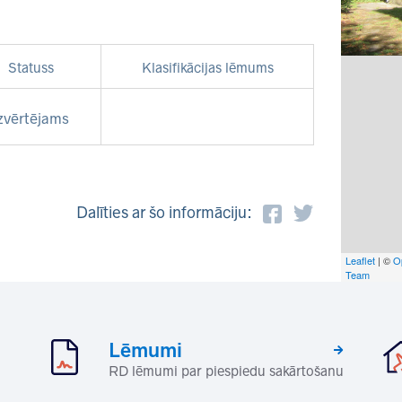
Statuss
Klasifikācijas lēmums
zvērtējams
Dalīties ar šo informāciju:
Leaflet
| ©
O
Team
Lēmumi
RD lēmumi par piespiedu sakārtošanu