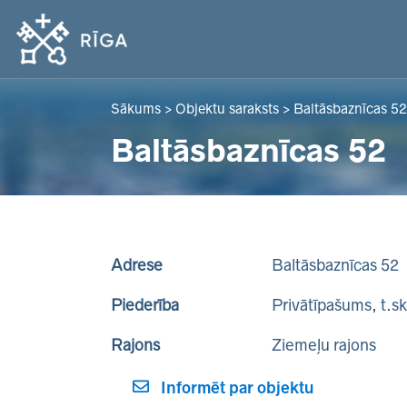
Sākums
>
Objektu saraksts
>
Baltāsbaznīcas 52
Baltāsbaznīcas 52
Adrese
Baltāsbaznīcas 52
Piederība
Privātīpašums, t.s
Rajons
Ziemeļu rajons
Informēt par objektu