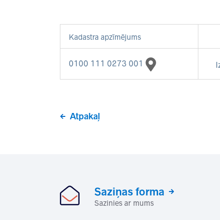
Kadastra apzīmējums
0100 111 0273 001
I
Atpakaļ
Saziņas forma
Sazinies ar mums