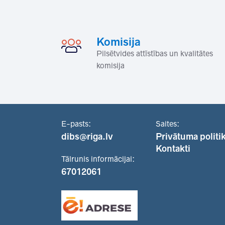
Komisija
Pilsētvides attīstības un kvalitātes
komisija
E-pasts:
Saites:
dibs@riga.lv
Privātuma politi
Kontakti
Tālrunis informācijai:
67012061