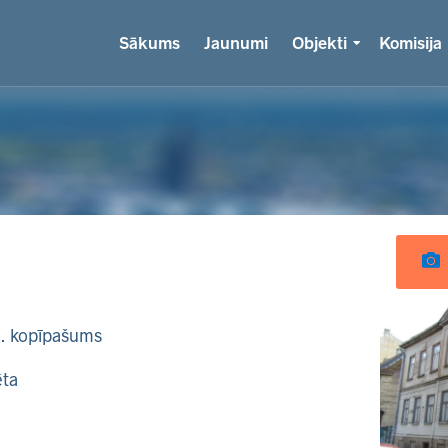
Sākums
Jaunumi
Objekti
Komisija
k. kopīpašums
ēta