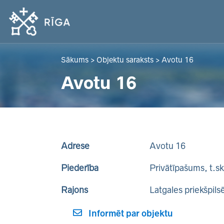
Sākums
>
Objektu saraksts
>
Avotu 16
Avotu 16
Adrese
Avotu 16
Piederība
Privātīpašums, t.s
Rajons
Latgales priekšpils
Informēt par objektu