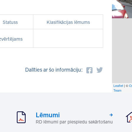
Statuss
Klasifikācijas lēmums
zvērtējams
Dalīties ar šo informāciju:
Leaflet
| ©
O
Team
Lēmumi
RD lēmumi par piespiedu sakārtošanu