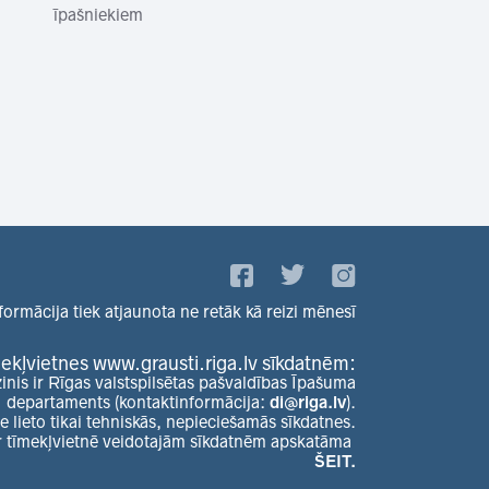
īpašniekiem
formācija tiek atjaunota ne retāk kā reizi mēnesī
ekļvietnes www.grausti.riga.lv sīkdatnēm:
zinis ir Rīgas valstspilsētas pašvaldības Īpašuma
departaments (kontaktinformācija:
di@riga.lv
).
e lieto tikai tehniskās, nepieciešamās sīkdatnes.
r tīmekļvietnē veidotajām sīkdatnēm apskatāma
ŠEIT.