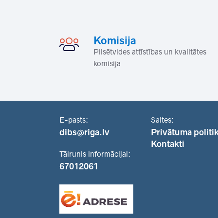
Komisija
Pilsētvides attīstības un kvalitātes
komisija
E-pasts:
Saites:
dibs@riga.lv
Privātuma politi
Kontakti
Tālrunis informācijai:
67012061