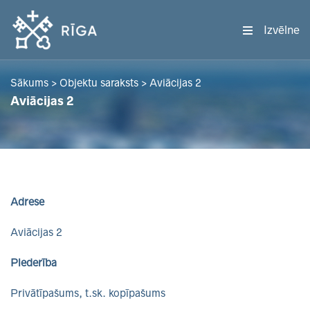
Izvēlne
Sākums
>
Objektu saraksts
>
Aviācijas 2
Aviācijas 2
Adrese
Aviācijas 2
Piederība
Privātīpašums, t.sk. kopīpašums