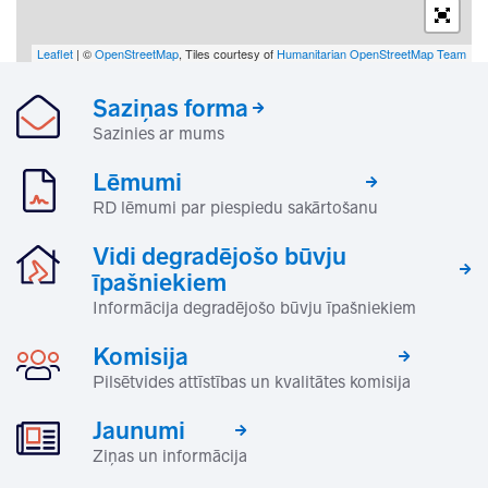
Leaflet
| ©
OpenStreetMap
, Tiles courtesy of
Humanitarian OpenStreetMap Team
Saziņas forma
Sazinies ar mums
Lēmumi
RD lēmumi par piespiedu sakārtošanu
Vidi degradējošo būvju
īpašniekiem
Informācija degradējošo būvju īpašniekiem
Komisija
Pilsētvides attīstības un kvalitātes komisija
Jaunumi
Ziņas un informācija