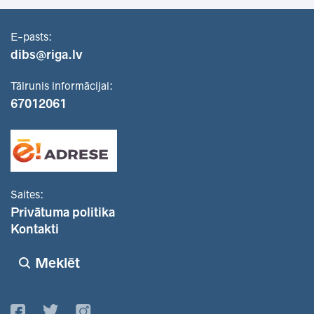
E-pasts:
dibs@riga.lv
Tālrunis informācijai:
67012061
Saites:
Privātuma politika
Kontakti
Meklēt