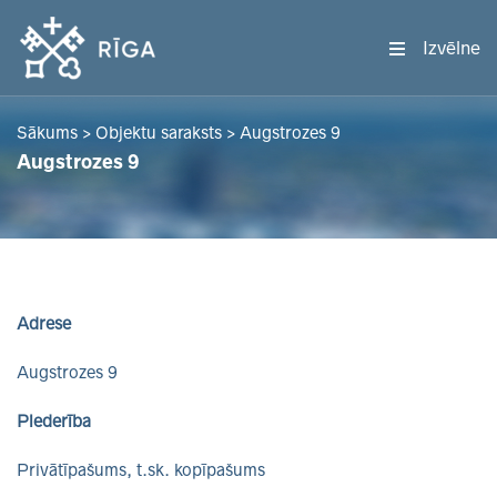
Izvēlne
Sākums
>
Objektu saraksts
>
Augstrozes 9
Augstrozes 9
Adrese
Augstrozes 9
Piederība
Privātīpašums, t.sk. kopīpašums