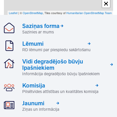
Leaflet
| ©
OpenStreetMap
, Tiles courtesy of
Humanitarian OpenStreetMap Team
Saziņas forma
Sazinies ar mums
Lēmumi
RD lēmumi par piespiedu sakārtošanu
Vidi degradējošo būvju
īpašniekiem
Informācija degradējošo būvju īpašniekiem
Komisija
Pilsētvides attīstības un kvalitātes komisija
Jaunumi
Ziņas un informācija