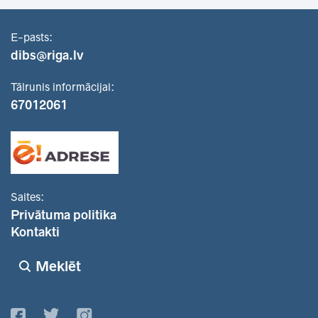
E-pasts:
dibs@riga.lv
Tālrunis informācijai:
67012061
Saites:
Privātuma politika
Kontakti
Meklēt