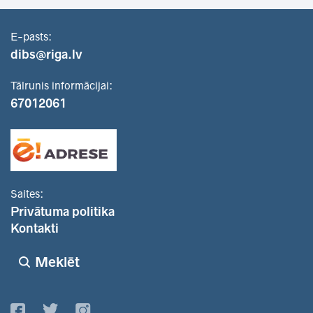
E-pasts:
dibs@riga.lv
Tālrunis informācijai:
67012061
Saites:
Privātuma politika
Kontakti
Meklēt