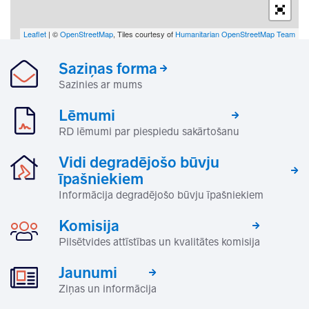
Leaflet
| ©
OpenStreetMap
, Tiles courtesy of
Humanitarian OpenStreetMap Team
Saziņas forma
Sazinies ar mums
Lēmumi
RD lēmumi par piespiedu sakārtošanu
Vidi degradējošo būvju
īpašniekiem
Informācija degradējošo būvju īpašniekiem
Komisija
Pilsētvides attīstības un kvalitātes komisija
Jaunumi
Ziņas un informācija