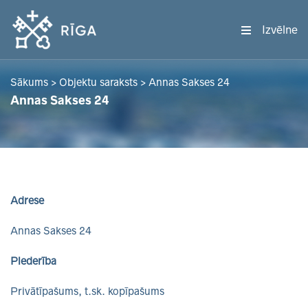
Izvēlne
Sākums
>
Objektu saraksts
>
Annas Sakses 24
Annas Sakses 24
Adrese
Annas Sakses 24
Piederība
Privātīpašums, t.sk. kopīpašums