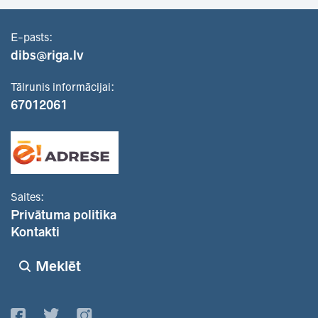
E-pasts:
dibs@riga.lv
Tālrunis informācijai:
67012061
Saites:
Privātuma politika
Kontakti
Meklēt