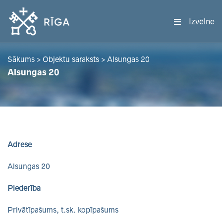
Izvēlne
Sākums
>
Objektu saraksts
>
Alsungas 20
Alsungas 20
Adrese
Alsungas 20
Piederība
Privātīpašums, t.sk. kopīpašums