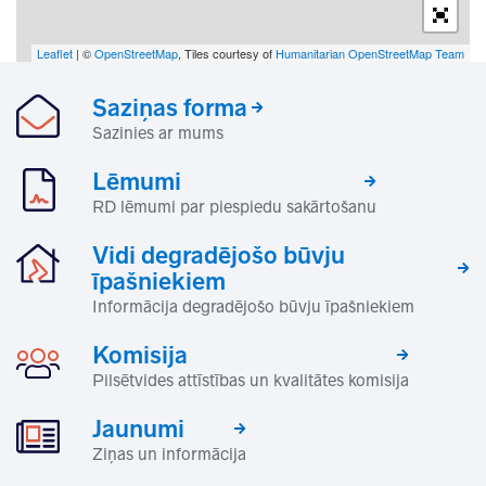
Leaflet
| ©
OpenStreetMap
, Tiles courtesy of
Humanitarian OpenStreetMap Team
Saziņas forma
Sazinies ar mums
Lēmumi
RD lēmumi par piespiedu sakārtošanu
Vidi degradējošo būvju
īpašniekiem
Informācija degradējošo būvju īpašniekiem
Komisija
Pilsētvides attīstības un kvalitātes komisija
Jaunumi
Ziņas un informācija