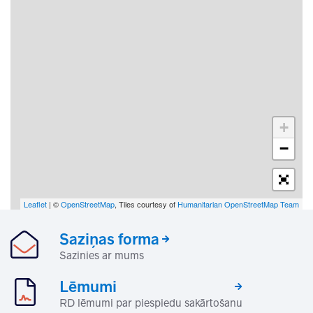
+
−
Leaflet
| ©
OpenStreetMap
, Tiles courtesy of
Humanitarian OpenStreetMap Team
Saziņas forma
Sazinies ar mums
Lēmumi
RD lēmumi par piespiedu sakārtošanu