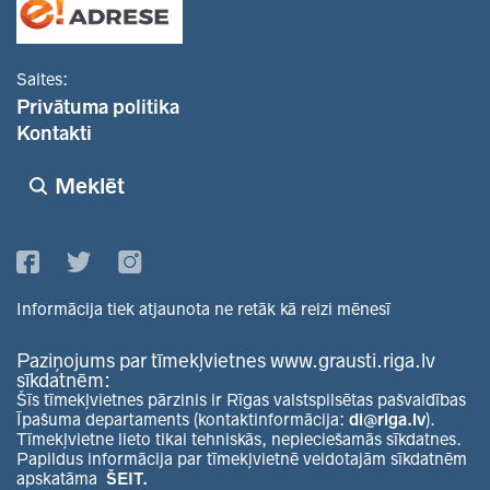
Saites:
Privātuma politika
Kontakti
Meklēt
Informācija tiek atjaunota ne retāk kā reizi mēnesī
Paziņojums par tīmekļvietnes www.grausti.riga.lv
sīkdatnēm:
Šīs tīmekļvietnes pārzinis ir Rīgas valstspilsētas pašvaldības
Īpašuma departaments (kontaktinformācija:
di@riga.lv
).
Tīmekļvietne lieto tikai tehniskās, nepieciešamās sīkdatnes.
Papildus informācija par tīmekļvietnē veidotajām sīkdatnēm
apskatāma
ŠEIT.