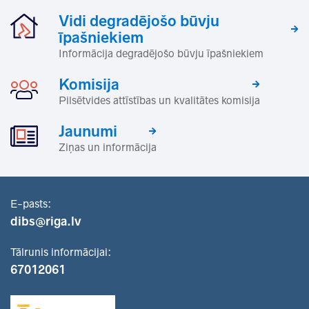
Vidi degradējošo būvju
īpašniekiem
Informācija degradējošo būvju īpašniekiem
Komisija
Pilsētvides attīstības un kvalitātes komisija
Jaunumi
Ziņas un informācija
E-pasts:
dibs@riga.lv
Tālrunis informācijai:
67012061