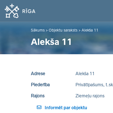
Sākums
>
Objektu saraksts
>
Alekša 11
Alekša 11
Adrese
Alekša 11
Piederība
Privātīpašums, t.s
Rajons
Ziemeļu rajons
Informēt par objektu