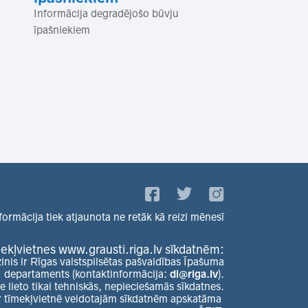
Informācija degradējošo būvju
īpašniekiem
formācija tiek atjaunota ne retāk kā reizi mēnesī
ekļvietnes www.grausti.riga.lv sīkdatnēm:
zinis ir Rīgas valstspilsētas pašvaldības Īpašuma
departaments (kontaktinformācija:
di@riga.lv
).
e lieto tikai tehniskās, nepieciešamās sīkdatnes.
r tīmekļvietnē veidotajām sīkdatnēm apskatāma