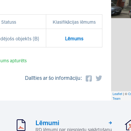
Statuss
Klasifikācijas lēmums
dējošs objekts (B)
Lēmums
ums apturēts
Dalīties ar šo informāciju:
Leaflet
| ©
O
Team
Lēmumi
RD lēmumi par piespiedu sakārtošanu