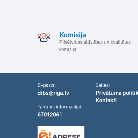
Komisija
Pilsētvides attīstības un kvalitātes
komisija
E-pasts:
Saites:
dibs@riga.lv
Privātuma politi
Kontakti
Tālrunis informācijai:
67012061