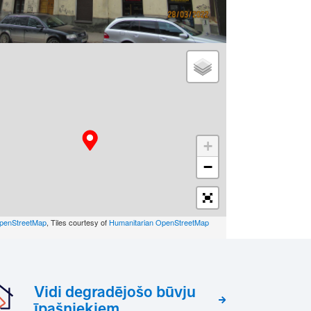
+
−
penStreetMap
, Tiles courtesy of
Humanitarian OpenStreetMap
Vidi degradējošo būvju
īpašniekiem