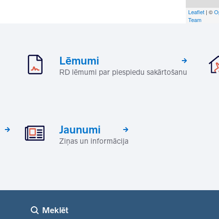
Leaflet
| ©
O
Team
Lēmumi
RD lēmumi par piespiedu sakārtošanu
Jaunumi
Ziņas un informācija
Meklēt