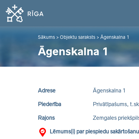
Sākums
>
Objektu saraksts
>
Āgenskalna 1
Āgenskalna 1
Adrese
Āgenskalna 1
Piederība
Privātīpašums, t.s
Rajons
Zemgales priekšpil
Lēmums(i) par piespiedu sakārtošanu