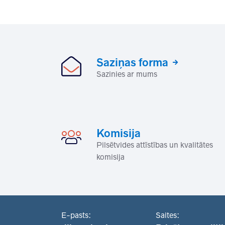
Saziņas forma
Sazinies ar mums
Komisija
Pilsētvides attīstības un kvalitātes
komisija
E-pasts:
Saites: