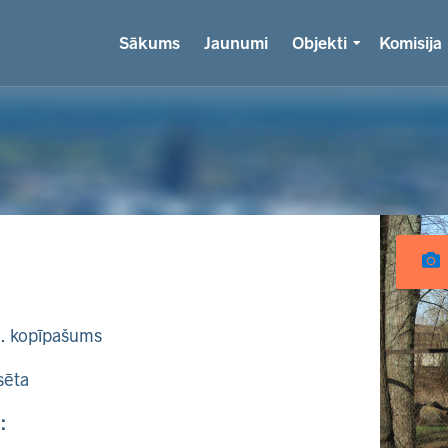
Sākums
Jaunumi
Objekti
Komisija
k. kopīpašums
sēta
: