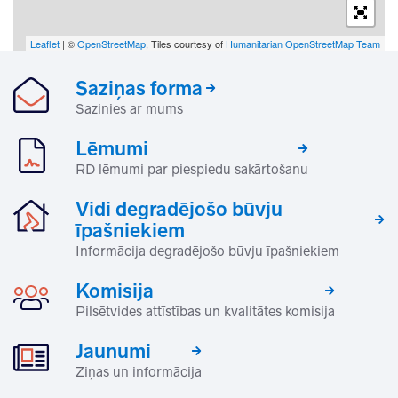
Leaflet
| ©
OpenStreetMap
, Tiles courtesy of
Humanitarian OpenStreetMap Team
Saziņas forma
Sazinies ar mums
Lēmumi
RD lēmumi par piespiedu sakārtošanu
Vidi degradējošo būvju
īpašniekiem
Informācija degradējošo būvju īpašniekiem
Komisija
Pilsētvides attīstības un kvalitātes komisija
Jaunumi
Ziņas un informācija