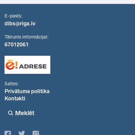
E-pasts:
dibs@riga.lv
Tālrunis informācijai:
67012061
Saites:
Privātuma politika
Kontakti
Meklēt