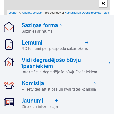
Leaflet
| ©
OpenStreetMap
, Tiles courtesy of
Humanitarian OpenStreetMap Team
Saziņas forma
Sazinies ar mums
Lēmumi
RD lēmumi par piespiedu sakārtošanu
Vidi degradējošo būvju
īpašniekiem
Informācija degradējošo būvju īpašniekiem
Komisija
Pilsētvides attīstības un kvalitātes komisija
Jaunumi
Ziņas un informācija