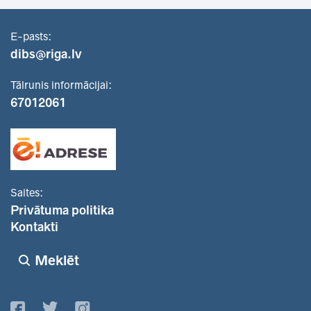
E-pasts:
dibs@riga.lv
Tālrunis informācijai:
67012061
Saites:
Privātuma politika
Kontakti
Meklēt