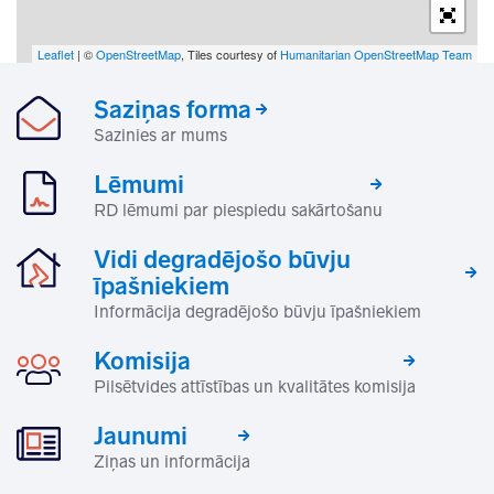
Leaflet
| ©
OpenStreetMap
, Tiles courtesy of
Humanitarian OpenStreetMap Team
Saziņas forma
Sazinies ar mums
Lēmumi
RD lēmumi par piespiedu sakārtošanu
Vidi degradējošo būvju
īpašniekiem
Informācija degradējošo būvju īpašniekiem
Komisija
Pilsētvides attīstības un kvalitātes komisija
Jaunumi
Ziņas un informācija