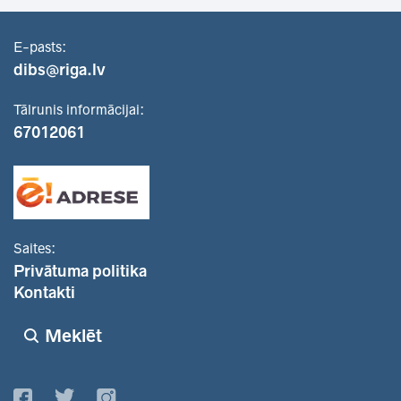
E-pasts:
dibs@riga.lv
Tālrunis informācijai:
67012061
Saites:
Privātuma politika
Kontakti
Meklēt