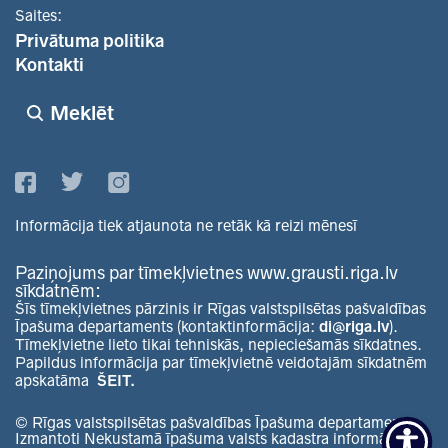
Saites:
Privātuma politika
Kontakti
Meklēt
Informācija tiek atjaunota ne retāk kā reizi mēnesī
Paziņojums par tīmekļvietnes www.grausti.riga.lv
sīkdatnēm:
Šīs tīmekļvietnes pārzinis ir Rīgas valstspilsētas pašvaldības
Īpašuma departaments (kontaktinformācija:
di@riga.lv
).
Tīmekļvietne lieto tikai tehniskās, nepieciešamās sīkdatnes.
Papildus informācija par tīmekļvietnē veidotajām sīkdatnēm
apskatāma
ŠEIT.
© Rīgas valstspilsētas pašvaldības Īpašuma departaments.
Izmantoti Nekustamā īpašuma valsts kadastra informācijas