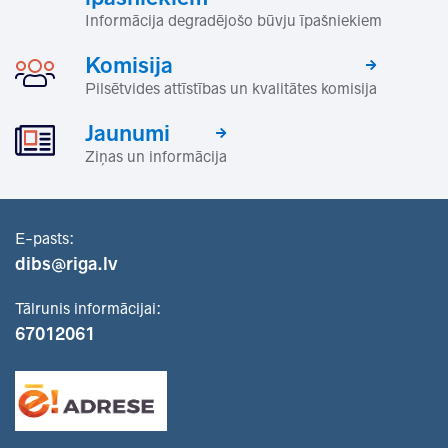
Informācija degradējošo būvju īpašniekiem
Komisija
Pilsētvides attīstības un kvalitātes komisija
Jaunumi
Ziņas un informācija
E-pasts:
dibs@riga.lv
Tālrunis informācijai:
67012061