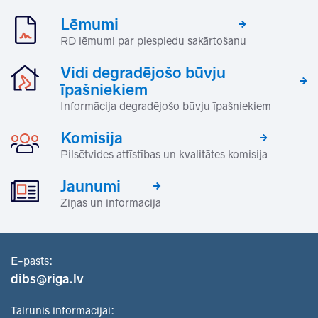
Lēmumi
RD lēmumi par piespiedu sakārtošanu
Vidi degradējošo būvju
īpašniekiem
Informācija degradējošo būvju īpašniekiem
Komisija
Pilsētvides attīstības un kvalitātes komisija
Jaunumi
Ziņas un informācija
E-pasts:
dibs@riga.lv
Tālrunis informācijai: