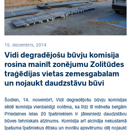
15. decembris, 2014
Vidi degradējošu būvju komisija
rosina mainīt zonējumu Zolitūdes
traģēdijas vietas zemesgabalam
un nojaukt daudzstāvu būvi
Šodien, 14. novembrī, Vidi degradējošu būvju komisijas
sēdē komisija vienbalsīgi nolēma, ka līdz šī mēneša beigām
Priedaines ielas 20 īpašniekiem ir jāiesniedz daudzstāvu
būves tehniskais atzinums. Komisija arī aicināja nekustamā
īpašuma īpašniekus ētisku un morālu apsvērumu dēļ nojaukt