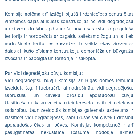
Komisija nolēma arī izslēgt bijušā tirdzniecības centra ēkas
virszemes daļas atlikušās konstrukcijas no vidi degradējošu
un cilvēku drošību apdraudošu būvju saraksta, jo pieguļošā
teritorija ir norobežota ar pagaidu saliekamo žogu un tai tiek
nodrošinātā teritorijas apsardze. Ir veikta ēkas virszemes
daļas atlikušo bīstamo konstrukciju demontāža un būvgružu
izvešana ir pabeigta un teritorija ir sakopta.
Par Vidi degradējošu būvju komisiju:
Vidi degradējošu būvju komisija ar Rīgas domes lēmumu
izveidota š.g. 11.februārī, lai nodrošinātu vidi degradējošu,
sabrukušu un cilvēku drošību apdraudošu būvju
klasificēšanu, kā arī veicinātu ieinteresēto institūciju efektīvu
sadarbību. Jaunizveidotās komisijas galvenais uzdevums ir
klasificēt vidi degradējošas, sabrukušas vai cilvēku drošību
apdraudošas ēkas un būves. Komisijas kompetencē ir arī
paaugstinātas nekustamā īpašuma nodokļa likmes