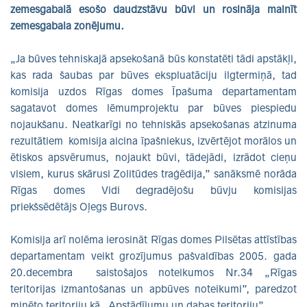
zemesgabalā esošo daudzstāvu būvi un rosināja mainīt
zemesgabala zonējumu.
„Ja būves tehniskajā apsekošanā būs konstatēti tādi apstākļi,
kas rada šaubas par būves ekspluatāciju ilgtermiņā, tad
komisija uzdos Rīgas domes Īpašuma departamentam
sagatavot domes lēmumprojektu par būves piespiedu
nojaukšanu. Neatkarīgi no tehniskās apsekošanas atzinuma
rezultātiem komisija aicina īpašniekus, izvērtējot morālos un
ētiskos apsvērumus, nojaukt būvi, tādejādi, izrādot cieņu
visiem, kurus skārusi Zolitūdes traģēdija,” sanāksmē norāda
Rīgas domes Vidi degradējošu būvju komisijas
priekšsēdētājs Oļegs Burovs.
Komisija arī nolēma ierosināt Rīgas domes Pilsētas attīstības
departamentam veikt grozījumus pašvaldības 2005. gada
20.decembra saistošajos noteikumos Nr.34 „Rīgas
teritorijas izmantošanas un apbūves noteikumi”, paredzot
minēto teritoriju kā „Apstādījumu un dabas teritoriju”.