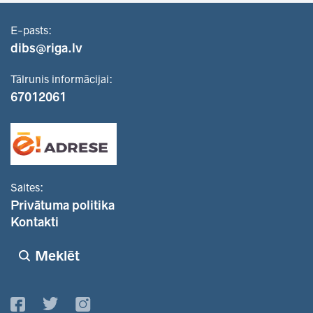
E-pasts:
dibs@riga.lv
Tālrunis informācijai:
67012061
Saites:
Privātuma politika
Kontakti
Meklēt