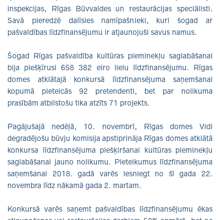
inspekcijas, Rīgas Būvvaldes un restaurācijas speciālisti.
Savā pieredzē dalīsies namīpašnieki, kuri šogad ar
pašvaldības līdzfinansējumu ir atjaunojuši savus namus.
Šogad Rīgas pašvaldība kultūras pieminekļu saglabāšanai
bija piešķīrusi 658 382 eiro lielu līdzfinansējumu. Rīgas
domes atklātajā konkursā līdzfinansējuma saņemšanai
kopumā pieteicās 92 pretendenti, bet par nolikuma
prasībām atbilstošu tika atzīts 71 projekts.
Pagājušajā nedēļā, 10. novembrī, Rīgas domes Vidi
degradējošu būvju komisija apstiprināja Rīgas domes atklātā
konkursa līdzfinansējuma piešķiršanai kultūras pieminekļu
saglabāšanai jauno nolikumu. Pieteikumus līdzfinansējuma
saņemšanai 2018. gadā varēs iesniegt no šī gada 22.
novembra līdz nākamā gada 2. martam.
Konkursā varēs saņemt pašvaldības līdzfinansējumu ēkas