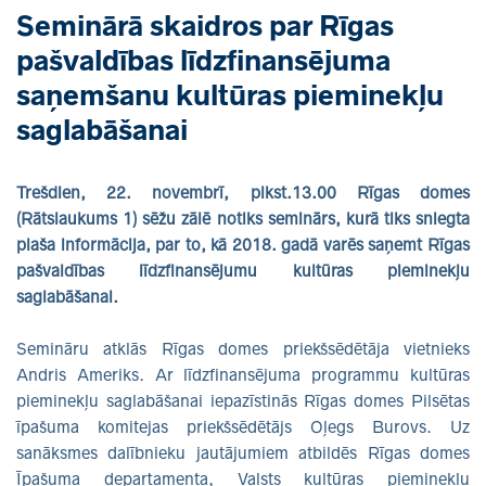
Seminārā skaidros par Rīgas
pašvaldības līdzfinansējuma
saņemšanu kultūras pieminekļu
saglabāšanai
Trešdien, 22. novembrī, plkst.13.00 Rīgas domes
(Rātslaukums 1) sēžu zālē notiks seminārs, kurā tiks sniegta
plaša informācija, par to, kā 2018. gadā varēs saņemt Rīgas
pašvaldības līdzfinansējumu kultūras pieminekļu
saglabāšanai.
Semināru atklās Rīgas domes priekšsēdētāja vietnieks
Andris Ameriks. Ar līdzfinansējuma programmu kultūras
pieminekļu saglabāšanai iepazīstinās Rīgas domes Pilsētas
īpašuma komitejas priekšsēdētājs Oļegs Burovs. Uz
sanāksmes dalībnieku jautājumiem atbildēs Rīgas domes
Īpašuma departamenta, Valsts kultūras pieminekļu