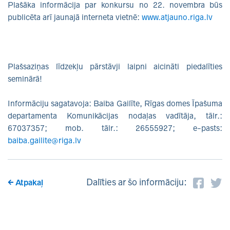
Plašāka informācija par konkursu no 22. novembra būs
publicēta arī jaunajā interneta vietnē:
www.atjauno.riga.lv
Plašsaziņas līdzekļu pārstāvji laipni aicināti piedalīties
seminārā!
Informāciju sagatavoja: Baiba Gailīte, Rīgas domes Īpašuma
departamenta Komunikācijas nodaļas vadītāja, tālr.:
67037357; mob. tālr.: 26555927; e-pasts:
baiba.gailite@riga.lv
Dalīties ar šo informāciju:
Atpakaļ