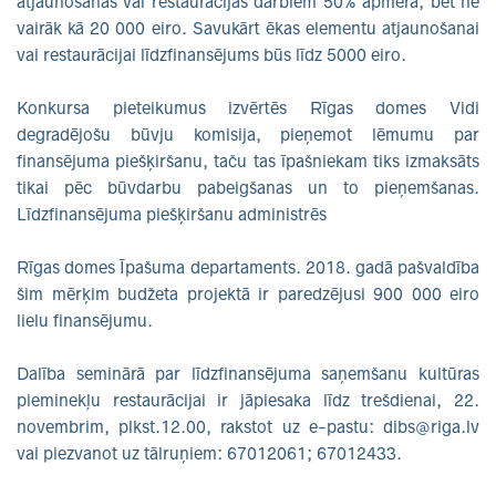
atjaunošanas vai restaurācijas darbiem 50% apmērā, bet ne
vairāk kā 20 000 eiro. Savukārt ēkas elementu atjaunošanai
vai restaurācijai līdzfinansējums būs līdz 5000 eiro.
Konkursa pieteikumus izvērtēs Rīgas domes Vidi
degradējošu būvju komisija, pieņemot lēmumu par
finansējuma piešķiršanu, taču tas īpašniekam tiks izmaksāts
tikai pēc būvdarbu pabeigšanas un to pieņemšanas.
Līdzfinansējuma piešķiršanu administrēs
Rīgas domes Īpašuma departaments. 2018. gadā pašvaldība
šim mērķim budžeta projektā ir paredzējusi 900 000 eiro
lielu finansējumu.
Dalība seminārā par līdzfinansējuma saņemšanu kultūras
pieminekļu restaurācijai ir jāpiesaka līdz trešdienai, 22.
novembrim, plkst.12.00, rakstot uz e-pastu: dibs@riga.lv
vai piezvanot uz tālruņiem: 67012061; 67012433.