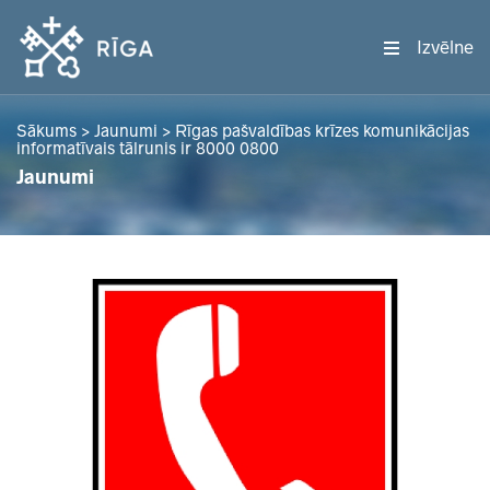
Izvēlne
Sākums
>
Jaunumi
>
Rīgas pašvaldības krīzes komunikācijas
informatīvais tālrunis ir 8000 0800
Jaunumi