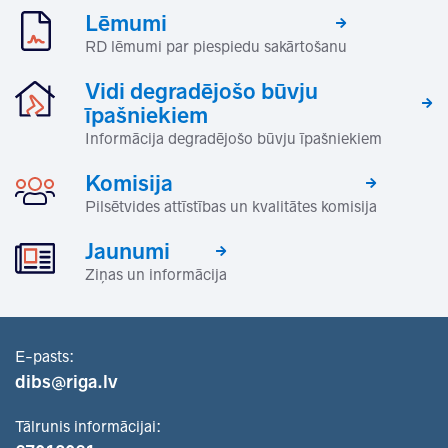
Lēmumi
RD lēmumi par piespiedu sakārtošanu
Vidi degradējošo būvju
īpašniekiem
Informācija degradējošo būvju īpašniekiem
Komisija
Pilsētvides attīstības un kvalitātes komisija
Jaunumi
Ziņas un informācija
E-pasts:
dibs@riga.lv
Tālrunis informācijai: