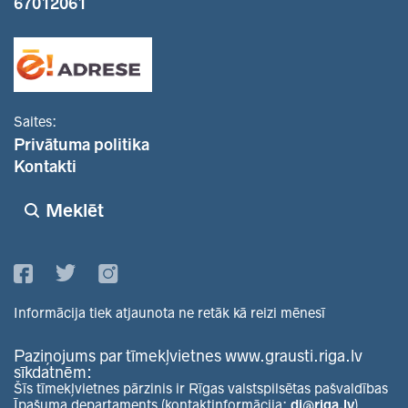
67012061
Saites:
Privātuma politika
Kontakti
Meklēt
Informācija tiek atjaunota ne retāk kā reizi mēnesī
Paziņojums par tīmekļvietnes www.grausti.riga.lv
sīkdatnēm:
Šīs tīmekļvietnes pārzinis ir Rīgas valstspilsētas pašvaldības
Īpašuma departaments (kontaktinformācija:
di@riga.lv
).