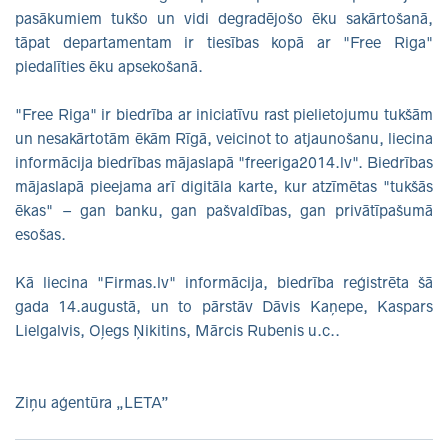
pasākumiem tukšo un vidi degradējošo ēku sakārtošanā,
tāpat departamentam ir tiesības kopā ar "Free Riga"
piedalīties ēku apsekošanā.
"Free Riga" ir biedrība ar iniciatīvu rast pielietojumu tukšām
un nesakārtotām ēkām Rīgā, veicinot to atjaunošanu, liecina
informācija biedrības mājaslapā "freeriga2014.lv". Biedrības
mājaslapā pieejama arī digitāla karte, kur atzīmētas "tukšās
ēkas" – gan banku, gan pašvaldības, gan privātīpašumā
esošas.
Kā liecina "Firmas.lv" informācija, biedrība reģistrēta šā
gada 14.augustā, un to pārstāv Dāvis Kaņepe, Kaspars
Lielgalvis, Oļegs Ņikitins, Mārcis Rubenis u.c..
Ziņu aģentūra „LETA”