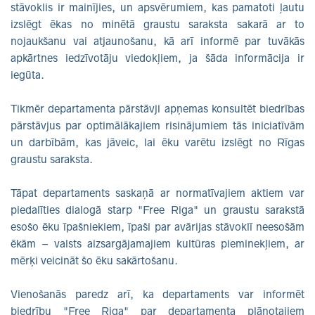
stāvoklis ir mainījies, un apsvērumiem, kas pamatoti ļautu
izslēgt ēkas no minētā graustu saraksta sakarā ar to
nojaukšanu vai atjaunošanu, kā arī informē par tuvākās
apkārtnes iedzīvotāju viedokļiem, ja šāda informācija ir
iegūta.
Tikmēr departamenta pārstāvji apņemas konsultēt biedrības
pārstāvjus par optimālākajiem risinājumiem tās iniciatīvām
un darbībām, kas jāveic, lai ēku varētu izslēgt no Rīgas
graustu saraksta.
Tāpat departaments saskaņā ar normatīvajiem aktiem var
piedalīties dialogā starp "Free Riga" un graustu sarakstā
esošo ēku īpašniekiem, īpaši par avārijas stāvoklī neesošām
ēkām – valsts aizsargājamajiem kultūras pieminekļiem, ar
mērķi veicināt šo ēku sakārtošanu.
Vienošanās paredz arī, ka departaments var informēt
biedrību "Free Riga" par departamenta plānotajiem