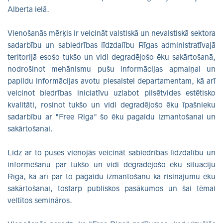
Alberta ielā.
Vienošanās mērķis ir veicināt valstiskā un nevalstiskā sektora
sadarbību un sabiedrības līdzdalību Rīgas administratīvajā
teritorijā esošo tukšo un vidi degradējošo ēku sakārtošanā,
nodrošinot mehānismu pušu informācijas apmaiņai un
papildu informācijas avotu piesaistei departamentam, kā arī
veicinot biedrības iniciatīvu uzlabot pilsētvides estētisko
kvalitāti, rosinot tukšo un vidi degradējošo ēku īpašnieku
sadarbību ar "Free Riga" šo ēku pagaidu izmantošanai un
sakārtošanai.
Līdz ar to puses vienojās veicināt sabiedrības līdzdalību un
informēšanu par tukšo un vidi degradējošo ēku situāciju
Rīgā, kā arī par to pagaidu izmantošanu kā risinājumu ēku
sakārtošanai, tostarp publiskos pasākumos un šai tēmai
veltītos semināros.