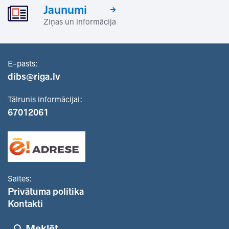
Jaunumi
Ziņas un informācija
E-pasts:
dibs@riga.lv
Tālrunis informācijai:
67012061
Saites:
Privātuma politika
Kontakti
Meklēt