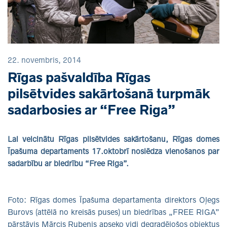
22. novembris, 2014
Rīgas pašvaldība Rīgas
pilsētvides sakārtošanā turpmāk
sadarbosies ar “Free Riga”
Lai veicinātu Rīgas pilsētvides sakārtošanu, Rīgas domes
Īpašuma departaments 17.oktobrī noslēdza vienošanos par
sadarbību ar biedrību “Free Riga”.
Foto: Rīgas domes Īpašuma departamenta direktors Oļegs
Burovs (attēlā no kreisās puses) un biedrības „FREE RIGA”
pārstāvis Mārcis Rubenis apseko vidi degradējošos objektus