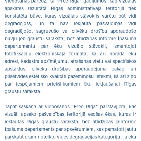
Vienošanās paredz, ka "Free Riga" gadījumos, kad vizuālās
apskates rezultātā Rīgas administratīvajā teritorijā tiek
konstatēta būve, kuras vizuālais stāvoklis varētu būt vidi
degradējošs, un tā nav iekļauta pašvaldības vidi
degradējošo, sagruvušo vai cilvēku drošību apdraudošo
būvju jeb graustu sarakstā, bez atlīdzības informē Īpašuma
departamentu par ēku vizuālo stāvokli, izmantojot
fotofiksāciju elektroniskajā formātā, kā arī norāda ēku
adresi, kadastra apzīmējumu, atrašanas vietu vai specifiskos
apstākļus, cilvēku drošības apdraudējuma pakāpi un
pilsētvides estētisko kvalitāti pazeminošu ietekmi, kā arī ziņo
par iespējamiem priekšlikumiem ēku iekļaušanai Rīgas
graustu sarakstā.
Tāpat saskaņā ar vienošanos "Free Riga" pārstāvjiem, kas
vizuāli apseko pašvaldības teritorijā esošas ēkas, kuras ir
iekļautas Rīgas graustu sarakstā, bez atlīdzības jāinformē
Īpašuma departaments par apsvērumiem, kas pamatoti ļautu
pārskatīt ēkām noteikto vides degradācijas kategoriju, ja ēku