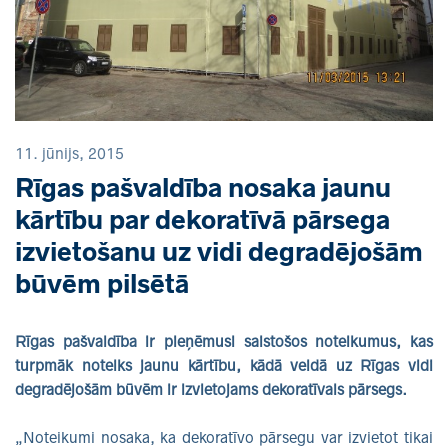
11. jūnijs, 2015
Rīgas pašvaldība nosaka jaunu
kārtību par dekoratīvā pārsega
izvietošanu uz vidi degradējošām
būvēm pilsētā
Rīgas pašvaldība ir pieņēmusi saistošos noteikumus, kas
turpmāk noteiks jaunu kārtību, kādā veidā uz Rīgas vidi
degradējošām būvēm ir izvietojams dekoratīvais pārsegs.
„Noteikumi nosaka, ka dekoratīvo pārsegu var izvietot tikai