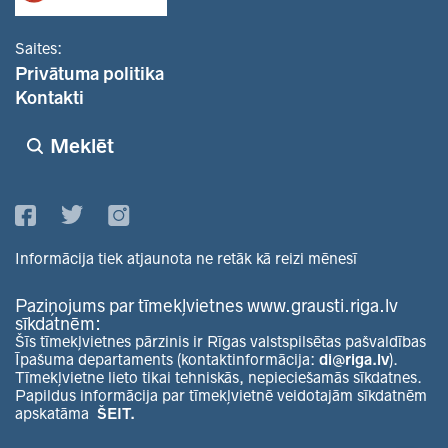
Saites:
Privātuma politika
Kontakti
Meklēt
Informācija tiek atjaunota ne retāk kā reizi mēnesī
Paziņojums par tīmekļvietnes www.grausti.riga.lv
sīkdatnēm:
Šīs tīmekļvietnes pārzinis ir Rīgas valstspilsētas pašvaldības
Īpašuma departaments (kontaktinformācija:
di@riga.lv
).
Tīmekļvietne lieto tikai tehniskās, nepieciešamās sīkdatnes.
Papildus informācija par tīmekļvietnē veidotajām sīkdatnēm
apskatāma
ŠEIT.