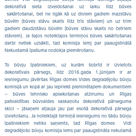
dekoratīvā sieta izveidošanai uz laiku līdz būves
sakārtošanai, bet ne ilgāk kā uz diviem gadiem mazstāvu
būvēm (būves stāvu skaits līdz trīs stāviem) un uz trim
gadiem daudzstāvu būvēm (būves stāvu skaits no četriem
stāviem). Ja šajos noteiktajos termiņos būves sakārtošanas
darbi netiek uzsākti, tad komisija lemj par paaugstinātā
Nekustamā īpašuma nodokļa piemērošanu.
To būvju īpašniekiem, uz kurām šobrīd ir izvietots
dekoratīvais pārsegs, līdz 2016.gada 1.jūnijam ir ar
iesniegumu jāvēršas Rīgas domes Vides degradējošu būvju
komisijā un kopā ar jau iepriekš pieminētajiem dokumentiem
– būves tehnisko apsekošanas atzinumu un Rīgas
pašvaldības būvvaldes saskaņotu dekoratīvā pārseguma
skici – jāsaņem atļauja jau par esošā dekoratīvā pārsega
izvietošanu. Ja noteiktajā termiņā iesniegums no šādu būvju
īpašniekiem netiks saņemts, tad Rīgas domes Vidi
degradējošo būvju komisija lems par paaugstināta nekutamā