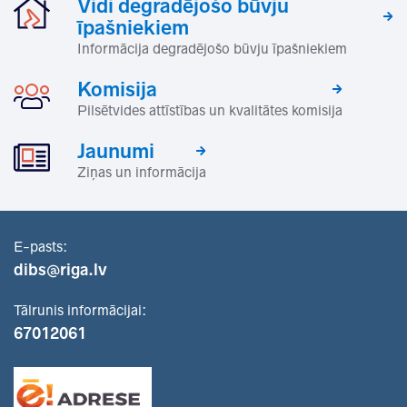
Vidi degradējošo būvju
īpašniekiem
Informācija degradējošo būvju īpašniekiem
Komisija
Pilsētvides attīstības un kvalitātes komisija
Jaunumi
Ziņas un informācija
E-pasts:
dibs@riga.lv
Tālrunis informācijai:
67012061