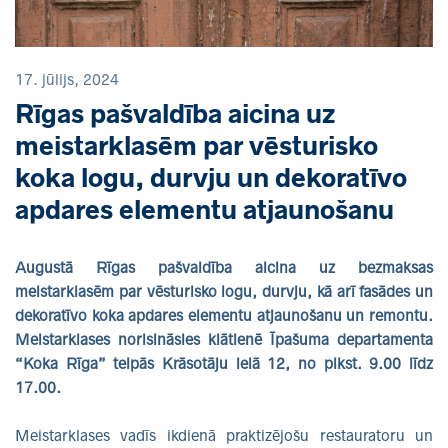
17. jūlijs, 2024
Rīgas pašvaldība aicina uz
meistarklasēm par vēsturisko
koka logu, durvju un dekoratīvo
apdares elementu atjaunošanu
Augustā Rīgas pašvaldība aicina uz bezmaksas
meistarklasēm par vēsturisko logu, durvju, kā arī fasādes un
dekoratīvo koka apdares elementu atjaunošanu un remontu.
Meistarklases norisināsies klātienē Īpašuma departamenta
“Koka Rīga” telpās Krāsotāju ielā 12
, no plkst. 9.00 līdz
17.00.
Meistarklases vadīs ikdienā praktizējošu restauratoru un