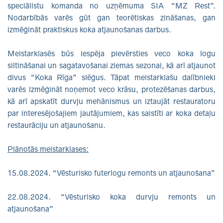
speciālistu komanda no uzņēmuma SIA “MZ Rest”.
Nodarbībās varēs gūt gan teorētiskas zināšanas, gan
izmēģināt praktiskus koka atjaunošanas darbus.
Meistarklasēs būs iespēja pievērsties veco koka logu
siltināšanai un sagatavošanai ziemas sezonai, kā arī atjaunot
divus “Koka Rīga” slēģus. Tāpat meistarklašu dalībnieki
varēs izmēģināt noņemot veco krāsu, protezēšanas darbus,
kā arī apskatīt durvju mehānismus un iztaujāt restauratoru
par interesējošajiem jautājumiem, kas saistīti ar koka detaļu
restaurāciju un atjaunošanu.
Plānotās meistarklases:
15.08.2024. “Vēsturisko futerlogu remonts un atjaunošana”
22.08.2024. “Vēsturisko koka durvju remonts un
atjaunošana”