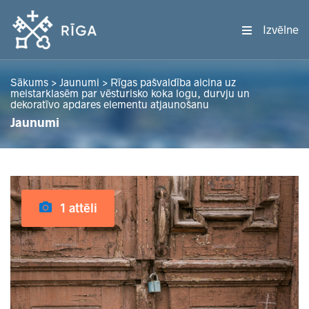
Izvēlne
Sākums
>
Jaunumi
>
Rīgas pašvaldība aicina uz
meistarklasēm par vēsturisko koka logu, durvju un
dekoratīvo apdares elementu atjaunošanu
Jaunumi
1 attēli