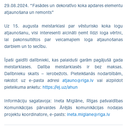
29.08.2024. “Fasādes un dekoratīvo koka apdares elementu
atjaunošana un remonts”
Uz 15. augusta meistarklasi par vēsturisko koka logu
atjaunošanu, visi interesenti aicināti ņemt līdzi loga vērtni,
lai pakonsultētos par veicamajiem loga atjaunošanas
darbiem un to secību.
Īpaši gaidīti dalībnieki, kas palaiduši garām pagājušā gada
meistarklases. Dalība meistarklasēs ir bez maksas.
Dalībnieku skaits – ierobežots. Pieteikšanās nodarbībām,
rakstot uz e-pasta adresi
atjauno@riga.lv
vai aizpildot
pieteikuma anketu:
https://ej.uz/ahun
Informāciju sagatavoja: Ineta Miglāne, Rīgas pašvaldības
Komunikācijas pārvaldes Ārējās komunikācijas nodaļas
projektu koordinatore, e-pasts:
ineta.miglane@riga.lv