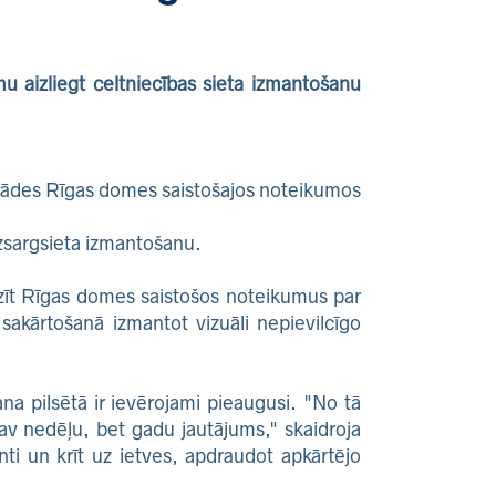
u aizliegt celtniecības sieta izmantošanu
trādes Rīgas domes saistošajos noteikumos
izsargsieta izmantošanu.
zīt Rīgas domes saistošos noteikumus par
sakārtošanā izmantot vizuāli nepievilcīgo
a pilsētā ir ievērojami pieaugusi. "No tā
nav nedēļu, bet gadu jautājums," skaidroja
ti un krīt uz ietves, apdraudot apkārtējo