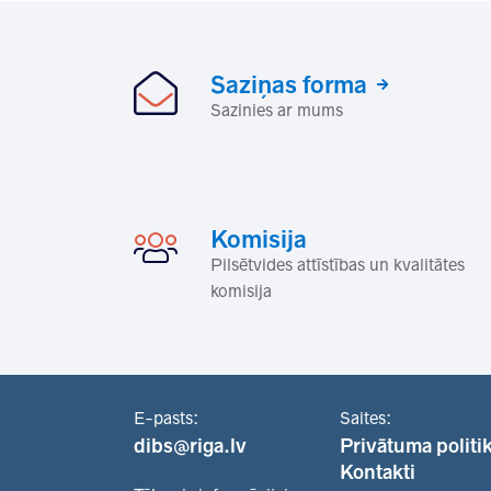
Saziņas forma
Sazinies ar mums
Komisija
Pilsētvides attīstības un kvalitātes
komisija
E-pasts:
Saites:
dibs@riga.lv
Privātuma politi
Kontakti