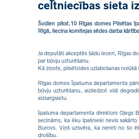
celtniecības sieta 
Šodien plkst.10 Rīgas domes Pilsētas īpa
Rīgā, liecina komitejas sēdes darba kārtīb
Ja deputāti akceptēs šādu ieceri, Rīgas 
par būvju uzturēšanu.
Kā ziņots, pilsētvides uzlabošanas nolūkā 
Rīgas domes Īpašuma departamenta pārstā
būvju uzturēšanu, aizliedzot vidi degrad
aizsargsietu.
Īpašuma departamenta direktors Oļegs Bur
secināms, ka ēku īpašnieki nevis sakārto 
Burovs. Viņš uzsvēra, ka nereti no šo ēk
drošību.