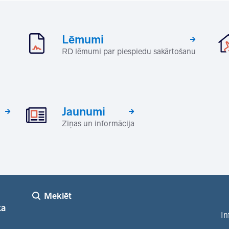
Lēmumi
RD lēmumi par piespiedu sakārtošanu
Jaunumi
Ziņas un informācija
Meklēt
ka
In