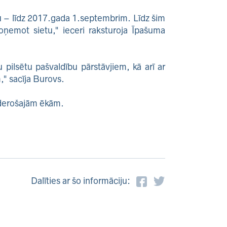
u – līdz 2017.gada 1.septembrim. Līdz šim
oņemot sietu," ieceri raksturoja Īpašuma
 pilsētu pašvaldību pārstāvjiem, kā arī ar
," sacīja Burovs.
iederošajām ēkām.
Dalīties ar šo informāciju: