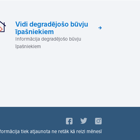
Vidi degradējošo būvju
īpašniekiem
Informācija degradējošo būvju
īpašniekiem
formācija tiek atjaunota ne retāk kā reizi mēnesī