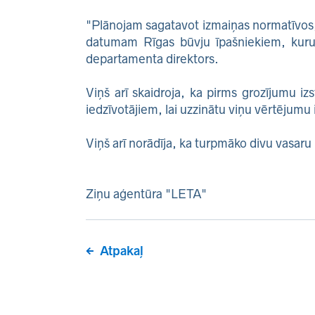
"Plānojam sagatavot izmaiņas normatīvos,
datumam Rīgas būvju īpašniekiem, kuru f
departamenta direktors.
Viņš arī skaidroja, ka pirms grozījumu iz
iedzīvotājiem, lai uzzinātu viņu vērtējumu 
Viņš arī norādīja, ka turpmāko divu vasaru 
Ziņu aģentūra "LETA"
Atpakaļ