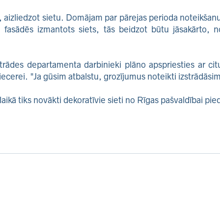
 aizliedzot sietu. Domājam par pārejas perioda noteikšan
asādēs izmantots siets, tās beidzot būtu jāsakārto, n
strādes departamenta darbinieki plāno apspriesties ar citu
iecerei. "Ja gūsim atbalstu, grozījumus noteikti izstrādāsim
laikā tiks novākti dekoratīvie sieti no Rīgas pašvaldībai p