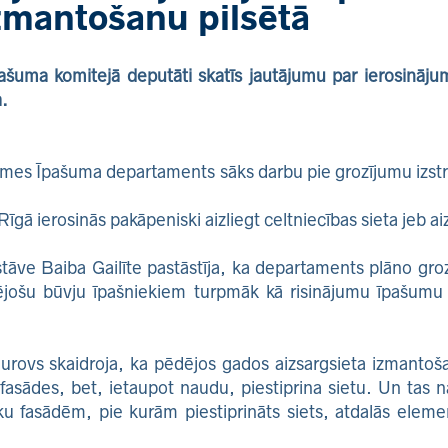
izmantošanu pilsētā
šuma komitejā deputāti skatīs jautājumu par ierosinājum
a.
domes Īpašuma departaments sāks darbu pie grozījumu izs
Rīgā ierosinās pakāpeniski aizliegt celtniecības sieta jeb a
ve Baiba Gailīte pastāstīja, ka departaments plāno gro
ējošu būvju īpašniekiem turpmāk kā risinājumu īpašumu 
ovs skaidroja, ka pēdējos gados aizsargsieta izmantošan
fasādes, bet, ietaupot naudu, piestiprina sietu. Un tas 
u fasādēm, pie kurām piestiprināts siets, atdalās elemen