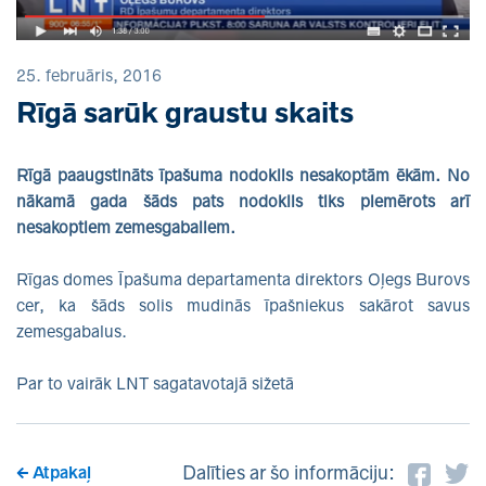
25. februāris, 2016
Rīgā sarūk graustu skaits
Rīgā paaugstināts īpašuma nodoklis nesakoptām ēkām. No
nākamā gada šāds pats nodoklis tiks piemērots arī
nesakoptiem zemesgabaliem.
Rīgas domes Īpašuma departamenta direktors Oļegs Burovs
cer, ka šāds solis mudinās īpašniekus sakārot savus
zemesgabalus.
Par to vairāk LNT sagatavotajā sižetā
Dalīties ar šo informāciju:
Atpakaļ