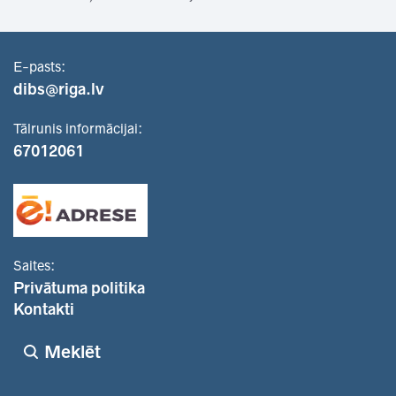
E-pasts:
dibs@riga.lv
Tālrunis informācijai:
67012061
Saites:
Privātuma politika
Kontakti
Meklēt