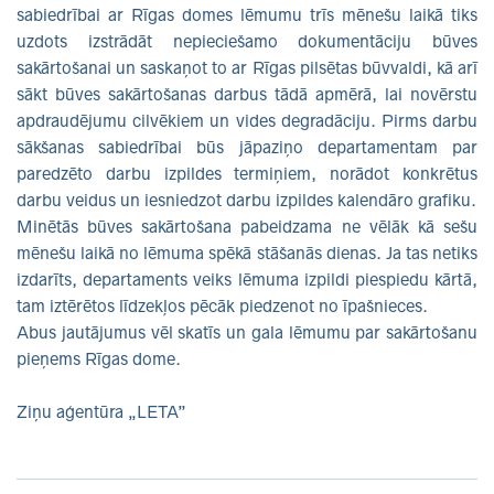
sabiedrībai ar Rīgas domes lēmumu trīs mēnešu laikā tiks
uzdots izstrādāt nepieciešamo dokumentāciju būves
sakārtošanai un saskaņot to ar Rīgas pilsētas būvvaldi, kā arī
sākt būves sakārtošanas darbus tādā apmērā, lai novērstu
apdraudējumu cilvēkiem un vides degradāciju. Pirms darbu
sākšanas sabiedrībai būs jāpaziņo departamentam par
paredzēto darbu izpildes termiņiem, norādot konkrētus
darbu veidus un iesniedzot darbu izpildes kalendāro grafiku.
Minētās būves sakārtošana pabeidzama ne vēlāk kā sešu
mēnešu laikā no lēmuma spēkā stāšanās dienas. Ja tas netiks
izdarīts, departaments veiks lēmuma izpildi piespiedu kārtā,
tam iztērētos līdzekļos pēcāk piedzenot no īpašnieces.
Abus jautājumus vēl skatīs un gala lēmumu par sakārtošanu
pieņems Rīgas dome.
Ziņu aģentūra „LETA”