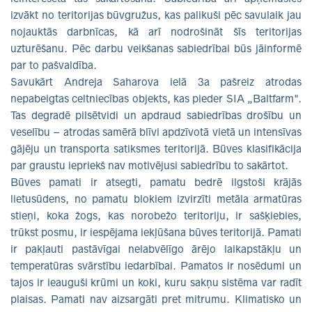
izvākt no teritorijas būvgružus, kas palikuši pēc savulaik jau
nojauktās darbnīcas, kā arī nodrošināt šīs teritorijas
uzturēšanu. Pēc darbu veikšanas sabiedrībai būs jāinformē
par to pašvaldība.
Savukārt Andreja Saharova ielā 3a pašreiz atrodas
nepabeigtas celtniecības objekts, kas pieder SIA „Baltfarm".
Tas degradē pilsētvidi un apdraud sabiedrības drošību un
veselību – atrodas samērā blīvi apdzīvotā vietā un intensīvas
gājēju un transporta satiksmes teritorijā. Būves klasifikācija
par graustu iepriekš nav motivējusi sabiedrību to sakārtot.
Būves pamati ir atsegti, pamatu bedrē ilgstoši krājās
lietusūdens, no pamatu blokiem izvirzīti metāla armatūras
stieņi, koka žogs, kas norobežo teritoriju, ir sašķiebies,
trūkst posmu, ir iespējama iekļūšana būves teritorijā. Pamati
ir pakļauti pastāvīgai nelabvēlīgo ārējo laikapstākļu un
temperatūras svārstību iedarbībai. Pamatos ir nosēdumi un
tajos ir ieauguši krūmi un koki, kuru sakņu sistēma var radīt
plaisas. Pamati nav aizsargāti pret mitrumu. Klimatisko un