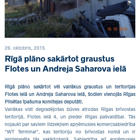
26. oktobris, 2015
Rīgā plāno sakārtot graustus
Flotes un Andreja Saharova ielā
Rīgā plāno sakārtot vēl vairākus graustus un teritorijas
Flotes ielā un Andreja Saharova ielā, šodien vienojās Rīgas
Pilsētas īpašuma komitejas deputāti.
Vairākas vidi degradējošas būves atrodas Rīgas brīvostas
teritorijā, Flotes ielā 4, un pieder Rīgas pašvaldībai. Tās
nojaukt par saviem līdzekļiem apņēmusies komercsabiedrība
"WT Terminal", kas teritoriju no brīvostas nomā un ir
ieinteresēta tās sakārtošanā. Sabiedrība arī apņēmusies