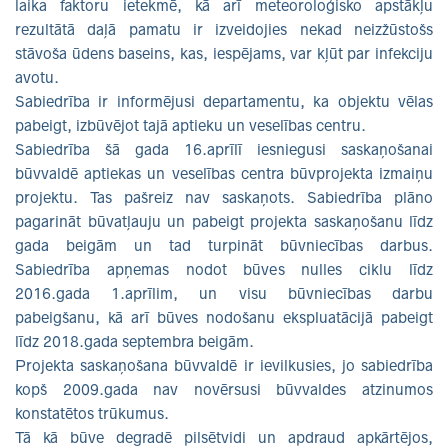
laika faktoru ietekmē, kā arī meteoroloģisko apstākļu
rezultātā daļā pamatu ir izveidojies nekad neizžūstošs
stāvoša ūdens baseins, kas, iespējams, var kļūt par infekciju
avotu.
Sabiedrība ir informējusi departamentu, ka objektu vēlas
pabeigt, izbūvējot tajā aptieku un veselības centru.
Sabiedrība šā gada 16.aprīlī iesniegusi saskaņošanai
būvvaldē aptiekas un veselības centra būvprojekta izmaiņu
projektu. Tas pašreiz nav saskaņots. Sabiedrība plāno
pagarināt būvatļauju un pabeigt projekta saskaņošanu līdz
gada beigām un tad turpināt būvniecības darbus.
Sabiedrība apņemas nodot būves nulles ciklu līdz
2016.gada 1.aprīlim, un visu būvniecības darbu
pabeigšanu, kā arī būves nodošanu ekspluatācijā pabeigt
līdz 2018.gada septembra beigām.
Projekta saskaņošana būvvaldē ir ievilkusies, jo sabiedrība
kopš 2009.gada nav novērsusi būvvaldes atzinumos
konstatētos trūkumus.
Tā kā būve degradē pilsētvidi un apdraud apkārtējos,