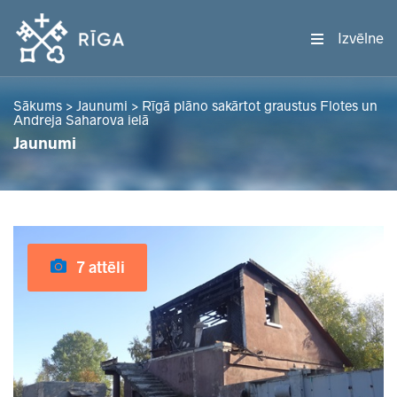
Izvēlne
Sākums
>
Jaunumi
>
Rīgā plāno sakārtot graustus Flotes un
Andreja Saharova ielā
Jaunumi
7 attēli