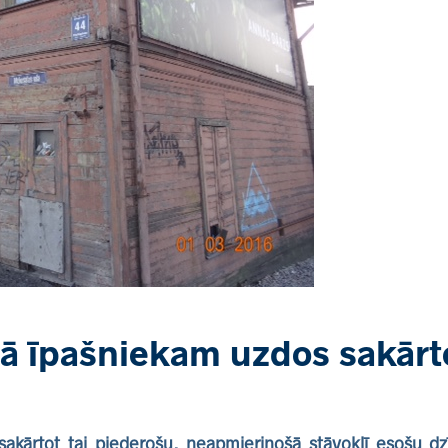
tā īpašniekam uzdos sakārt
sakārtot tai piederošu, neapmierinošā stāvoklī esošu d