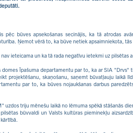
deputāti.
kis pēc būves apsekošanas secinājis, ka tā atrodas avār
turība. Ņemot vērā to, ka būve netiek apsaimniekota, tās te
av ieteicama un ka tā rada negatīvu ietekmi uz pilsētas a
 domes Īpašuma departamentu par to, ka ar SIA "Drvs" t
ikt projektēšanu, skaņošanu, saņemt būvatļauju laikā lī
artamentu par to, ka būves nojaukšanas darbus paredzēts
uzdos triju mēnešu laikā no lēmuma spēkā stāšanās die
pilsētas būvvaldi un Valsts kultūras pieminekļu aizsardz
 kārtībā.