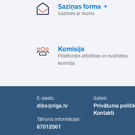
Saziņas forma
Sazinies ar mums
Komisija
Pilsētvides attīstības un kvalitātes
komisija
E-pasts:
Saites:
dibs@riga.lv
Privātuma politi
Kontakti
Tālrunis informācijai:
67012061