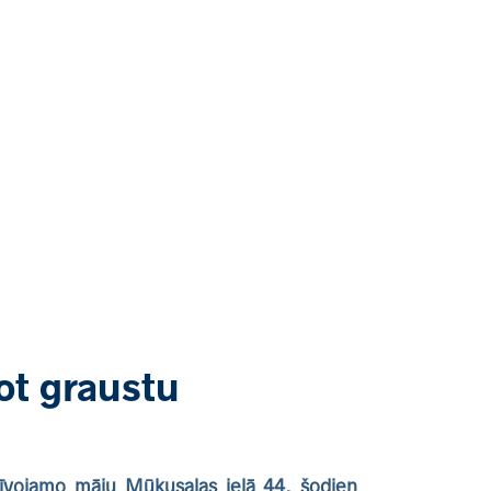
ot graustu
zīvojamo māju Mūkusalas ielā 44, šodien