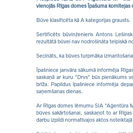
vienojās Rīgas domes Īpašuma komitejas 
Būve klasificēta kā A kategorijas grausts.
Sertificēts būvinženieris Antons Lešins
rezultātā būvei nav nodrošināta telpiskā no
Secināts, ka būves turpmāka izmantošana n
Īpašniece janvāra sākumā informēja Rīgas
saskaņā ar kuru "Drvs" būs pienākums ve
brīža. Papildus īpašniece informēja dep
saņemšanas dienas.
Ar Rīgas domes lēmumu SIA "Aģentūra M" 
būves sakārtošanai, saskaņot to ar Rīgas 
darbu izpildi normatīvajos aktos noteiktajā