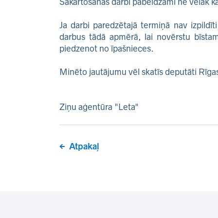
Sakārtošanas darbi pabeidzami ne vēlāk k
Ja darbi paredzētajā termiņā nav izpild
darbus tādā apmērā, lai novērstu bīsta
piedzenot no īpašnieces.
Minēto jautājumu vēl skatīs deputāti Rīg
Ziņu aģentūra "Leta"
Atpakaļ