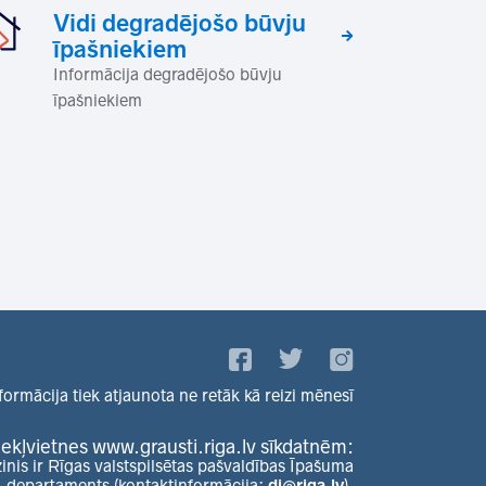
Vidi degradējošo būvju
īpašniekiem
Informācija degradējošo būvju
īpašniekiem
formācija tiek atjaunota ne retāk kā reizi mēnesī
ekļvietnes www.grausti.riga.lv sīkdatnēm:
zinis ir Rīgas valstspilsētas pašvaldības Īpašuma
departaments (kontaktinformācija:
di@riga.lv
).