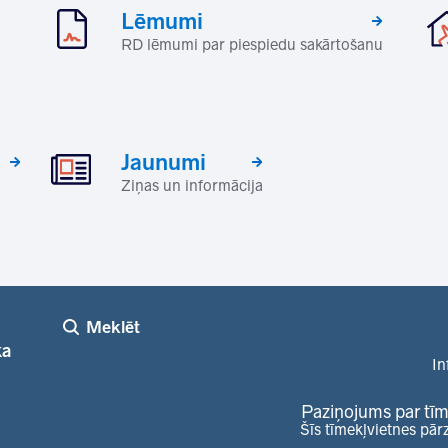
Lēmumi
RD lēmumi par piespiedu sakārtošanu
Jaunumi
Ziņas un informācija
Meklēt
ka
In
Paziņojums par tīm
Šīs tīmekļvietnes pār