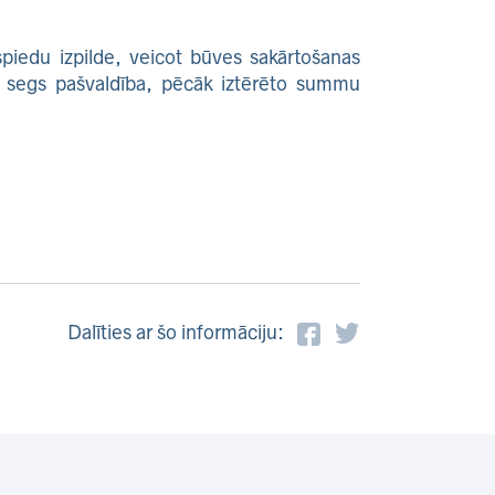
piedu izpilde, veicot būves sakārtošanas
s segs pašvaldība, pēcāk iztērēto summu
Dalīties ar šo informāciju: