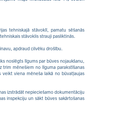
ijas tehniskajā stāvoklī, pamatu sēšanās
hniskais stāvoklis strauji pasliktinās.
inavu, apdraud cilvēku drošību.
iks noslēgts līgums par būves nojaukšanu,
dz trim mēnešiem no līguma parakstīšanas
 veikt viena mēneša laikā no būvatļaujas
nas izstrādāt nepieciešamo dokumentāciju
ības inspekciju un sākt būves sakārtošanas