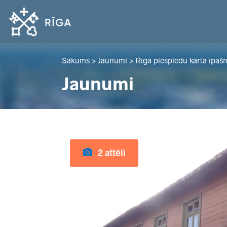
Sākums
>
Jaunumi
>
Rīgā piespiedu kārtā īpaš
Jaunumi
2 attēli