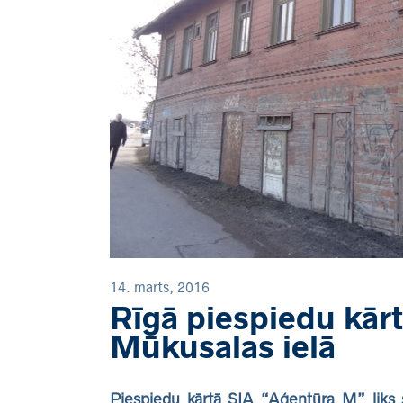
14. marts, 2016
Rīgā piespiedu kār
Mūkusalas ielā
Piespiedu kārtā SIA “Aģentūra M” liks 