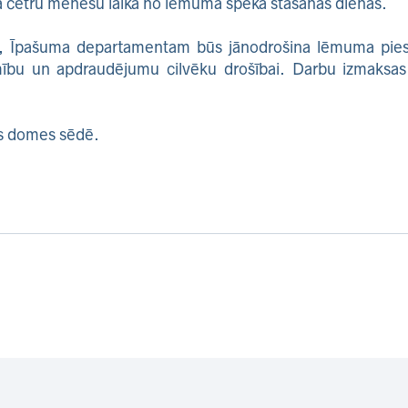
ā četru mēnešu laikā no lēmuma spēkā stāšanās dienas.
īti, Īpašuma departamentam būs jānodrošina lēmuma pies
mību un apdraudējumu cilvēku drošībai. Darbu izmaksa
as domes sēdē.