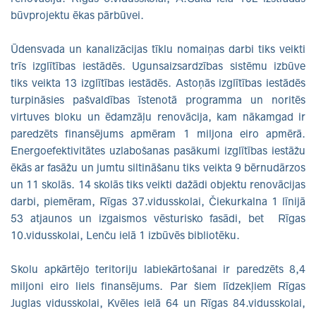
būvprojektu ēkas pārbūvei.
Ūdensvada un kanalizācijas tīklu nomaiņas darbi tiks veikti
trīs izglītības iestādēs. Ugunsaizsardzības sistēmu izbūve
tiks veikta 13 izglītības iestādēs. Astoņās izglītības iestādēs
turpināsies pašvaldības īstenotā programma un noritēs
virtuves bloku un ēdamzāļu renovācija, kam nākamgad ir
paredzēts finansējums apmēram 1 miljona eiro apmērā.
Energoefektivitātes uzlabošanas pasākumi izglītības iestāžu
ēkās ar fasāžu un jumtu siltināšanu tiks veikta 9 bērnudārzos
un 11 skolās. 14 skolās tiks veikti dažādi objektu renovācijas
darbi, piemēram, Rīgas 37.vidusskolai, Čiekurkalna 1 līnijā
53 atjaunos un izgaismos vēsturisko fasādi, bet Rīgas
10.vidusskolai, Lenču ielā 1 izbūvēs bibliotēku.
Skolu apkārtējo teritoriju labiekārtošanai ir paredzēts 8,4
miljoni eiro liels finansējums. Par šiem līdzekļiem Rīgas
Juglas vidusskolai, Kvēles ielā 64 un Rīgas 84.vidusskolai,