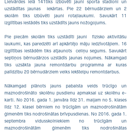
Lielvārdes ielā 141tiks izbūvēti jauni sporta stadioni un
uzstādītas jaunas iekārtas. Pie 22 bērnudārziem un 2
skolām tiks izbūvēti jauni rotaļlaukumi. Savukārt 11
izglītības iestādēs tiks uzstādīts jauns nožogojums.
Pie piecām skolām tiks uzstādīti jauni fizisko aktivitāšu
laukumi, kas paredzēti arī apkārtējo māju iedzīvotājiem. 16
izglītības iestādēm tiks atjaunots celiņu segums. Savukārt
septiņos bērnudārzos uzstādīs jaunas nojumes. Nākamgad
tiks uzsākta jauna remontdarbu programma ar kuras
palīdzību 20 bērnudārziem veiks iekštelpu remontdarbus.
Nākamgad plānots jauns pabalsta veids trūcīgo un
maznodrošināto skolēnu pusdienu apmaksai uz skolēnu e-
karti. No 2016. gada 1. janvāra līdz 31. maijam no 5. klases
līdz 12. klasei bērniem no trūcīgām un maznodrošinātām
ģimenēm tiks nodrošinātas brīvpusdienas. No 2016. gada 1.
septembra vidusskolniekiem no trūcīgām un
maznodrošinātām ģimenēm tiks nodrošinātas