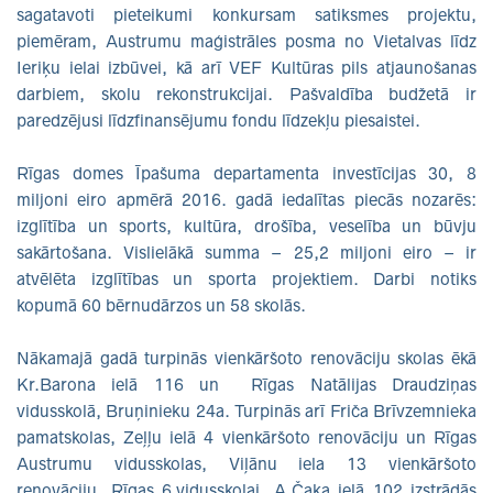
sagatavoti pieteikumi konkursam satiksmes projektu,
piemēram, Austrumu maģistrāles posma no Vietalvas līdz
Ieriķu ielai izbūvei, kā arī VEF Kultūras pils atjaunošanas
darbiem, skolu rekonstrukcijai. Pašvaldība budžetā ir
paredzējusi līdzfinansējumu fondu līdzekļu piesaistei.
Rīgas domes Īpašuma departamenta investīcijas 30, 8
miljoni eiro apmērā 2016. gadā iedalītas piecās nozarēs:
izglītība un sports, kultūra, drošība, veselība un būvju
sakārtošana. Vislielākā summa – 25,2 miljoni eiro – ir
atvēlēta izglītības un sporta projektiem. Darbi notiks
kopumā 60 bērnudārzos un 58 skolās.
Nākamajā gadā turpinās vienkāršoto renovāciju skolas ēkā
Kr.Barona ielā 116 un Rīgas Natālijas Draudziņas
vidusskolā, Bruņinieku 24a. Turpinās arī Friča Brīvzemnieka
pamatskolas, Zeļļu ielā 4 vienkāršoto renovāciju un Rīgas
Austrumu vidusskolas, Viļānu iela 13 vienkāršoto
renovāciju. Rīgas 6.vidusskolai, A.Čaka ielā 102 izstrādās