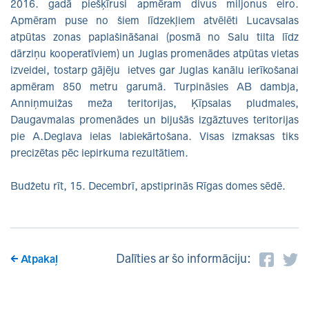
2016. gadā piešķīrusi apmēram divus miljonus eiro.
Apmēram puse no šiem līdzekļiem atvēlēti Lucavsalas
atpūtas zonas paplašināšanai (posmā no Salu tilta līdz
dārziņu kooperatīviem) un Juglas promenādes atpūtas vietas
izveidei, tostarp gājēju ietves gar Juglas kanālu ierīkošanai
apmēram 850 metru garumā. Turpināsies AB dambja,
Anniņmuižas meža teritorijas, Ķīpsalas pludmales,
Daugavmalas promenādes un bijušās izgāztuves teritorijas
pie A.Deglava ielas labiekārtošana. Visas izmaksas tiks
precizētas pēc iepirkuma rezultātiem.
Budžetu rīt, 15. Decembrī, apstiprinās Rīgas domes sēdē.
Dalīties ar šo informāciju:
Atpakaļ