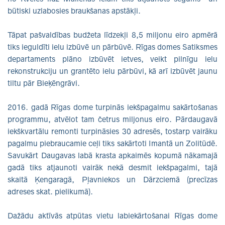
būtiski uzlabosies braukšanas apstākļi.
Tāpat pašvaldības budžeta līdzekļi 8,5 miljonu eiro apmērā
tiks ieguldīti ielu izbūvē un pārbūvē. Rīgas domes Satiksmes
departaments plāno izbūvēt ietves, veikt pilnīgu ielu
rekonstrukciju un grantēto ielu pārbūvi, kā arī izbūvēt jaunu
tiltu pār Bieķēngrāvi.
2016. gadā Rīgas dome turpinās iekšpagalmu sakārtošanas
programmu, atvēlot tam četrus miljonus eiro. Pārdaugavā
iekškvartālu remonti turpināsies 30 adresēs, tostarp vairāku
pagalmu piebraucamie ceļi tiks sakārtoti Imantā un Zolitūdē.
Savukārt Daugavas labā krasta apkaimēs kopumā nākamajā
gadā tiks atjaunoti vairāk nekā desmit iekšpagalmi, tajā
skaitā Ķengaragā, Pļavniekos un Dārzciemā (precīzas
adreses skat. pielikumā).
Dažādu aktīvās atpūtas vietu labiekārtošanai Rīgas dome