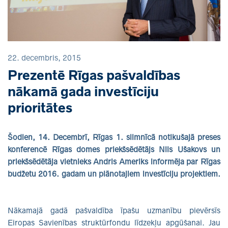
22. decembris, 2015
Prezentē Rīgas pašvaldības
nākamā gada investīciju
prioritātes
Šodien, 14. Decembrī, Rīgas 1. slimnīcā notikušajā preses
konferencē Rīgas domes priekšsēdētājs Nils Ušakovs un
priekšsēdētāja vietnieks Andris Ameriks informēja par Rīgas
budžetu 2016. gadam un plānotajiem investīciju projektiem.
Nākamajā gadā pašvaldība īpašu uzmanību pievērsīs
Eiropas Savienības struktūrfondu līdzekļu apgūšanai. Jau