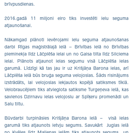
brīvpusdienas.
2016.gadā 11 miljoni eiro tiks investēti ielu seguma
atjaunošanai.
Nākamgad plānoti ievērojami ielu seguma atjaunošanas
darbi Rīgas maģistrālajā ielā – Brīvības ielā no Brīvības
pieminekļa līdz Lāčplēša ielai un no Gaisa tilta līdz Silciema
ielai. Plānots atjaunot ielas segumu visā Lāčplēša ielas
garumā. Līdzīgi kā tas jau ir uz Krišjāņa Barona ielas, arī
Lāčplēša ielā būs bruģa seguma velojoslas. Šāds risinājums
izstrādāts, lai velojoslas iekļautos kopējā satiksmes tīklā.
Velobraucējiem tiks atvieglota satiksme Turgeņeva ielā, kas
savienos Dzirnavu ielas velojoslu ar Spīķeru promenādi un
Salu tiltu.
Būvdarbi turpināsies Krišjāņa Barona ielā – visā ielas
garumā tiks atjaunots ietvju segums. Savukārt Juglas ielā
no Kvēles līdz Malienas ielām tiks atjaunots segums un