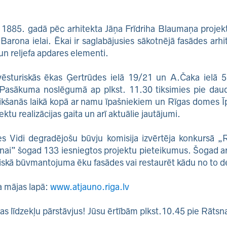
a 1885. gadā pēc arhitekta Jāņa Frīdriha Blaumaņa projekt
 Barona ielai. Ēkai ir saglabājusies sākotnējā fasādes arhi
un reljefa apdares elementi.
rvēsturiskās ēkas Ģertrūdes ielā 19/21 un A.Čaka ielā 5
. Pasākuma noslēgumā ap plkst. 11.30 tiksimies pie dau
. Tikšanās laikā kopā ar namu īpašniekiem un Rīgas dome
ktu realizācijas gaita un arī aktuālie jautājumi.
 Vidi degradējošu būvju komisija izvērtēja konkursā „Rī
ai” šogad 133 iesniegtos projektu pieteikumus. Šogad a
riskā būvmantojuma ēku fasādes vai restaurēt kādu no to d
a mājas lapā:
www.atjauno.riga.lv
as līdzekļu pārstāvjus! Jūsu ērtībām plkst.10.45 pie Rātsn