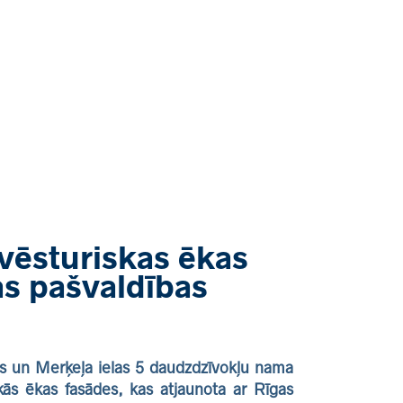
rvēsturiskas ēkas
as pašvaldības
ovs un Merķeļa ielas 5 daudzdzīvokļu nama
iskās ēkas fasādes, kas atjaunota ar Rīgas