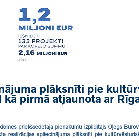
inājuma plāksnīti pie kultū
 kā pirmā atjaunota ar Rīg
as domes priekšsēdētāja pienākumu izpildītājs Oļegs Bur
ta realizācijas apliecinājuma plāksnīti pie kultūrvēstur