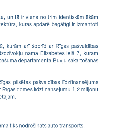
a, un tā ir viena no trim identiskām ēkām
tektūra, kuras apdarē bagātīgi ir izmantoti
2, kurām arī šobrīd ar Rīgas pašvaldības
dzdzīvokļu nama Elizabetes ielā 7, kuram
s Īpašuma departamenta Būvju sakārtošanas
gas pilsētas pašvaldības līdzfinansējums
r Rīgas domes līdzfinansējumu 1,2 miljonu
etaļām.
ama tiks nodrošināts auto transports.