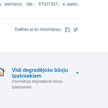
a vietniece, tālr.: 67037357; e-pasts:
Dalīties ar šo informāciju:
Vidi degradējošo būvju
īpašniekiem
Informācija degradējošo būvju
īpašniekiem