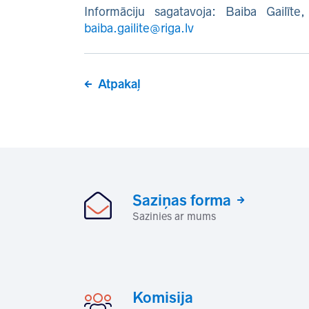
Informāciju sagatavoja: Baiba Gailīte
baiba.gailite@riga.lv
Atpakaļ
Saziņas forma
Sazinies ar mums
Komisija