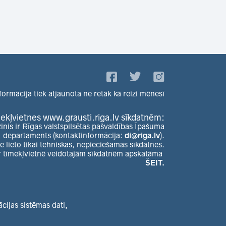
formācija tiek atjaunota ne retāk kā reizi mēnesī
ekļvietnes www.grausti.riga.lv sīkdatnēm:
zinis ir Rīgas valstspilsētas pašvaldības Īpašuma
departaments (kontaktinformācija:
di@riga.lv
).
e lieto tikai tehniskās, nepieciešamās sīkdatnes.
r tīmekļvietnē veidotajām sīkdatnēm apskatāma
ŠEIT.
ijas sistēmas dati,