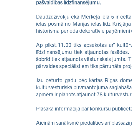
pašvaldības līdzfinansējumu.
Daudzdzīvokļu ēka Merķeļa ielā 5 ir celt
ielas posmā no Marijas ielas līdz Krišjāņa
historisma perioda dekoratīvie paņēmieni 
Ap plkst.11.00 tiks apsekotas arī kultū
līdzfinansējumu tiek atjaunotas fasādes
šobrīd tiek atjaunots vēsturiskais jumts
pārvaldes speciālistiem tiks pārrunāta proje
Jau ceturto gadu pēc kārtas Rīgas domes
kultūrvēsturiskā būvmantojuma saglabāšan
apmērā ir plānots atjaunot 78 kultūrvēstu
Plašāka informācija par konkursu publicēt
Aicinām sanāksmē piedalīties arī plašsaziņ