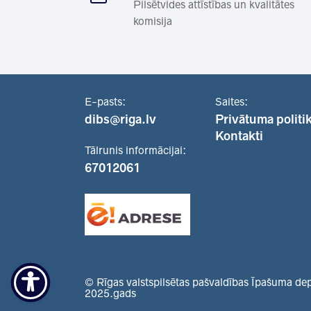
Pilsētvides attīstības un kvalitātes
komisija
E-pasts:
Saites:
dibs@riga.lv
Privātuma politi
Kontakti
Tālrunis informācijai:
67012061
© Rīgas valstspilsētas pašvaldības Īpašuma de
2025.gads