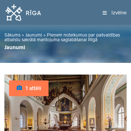
Izvēlne
Sākums
>
Jaunumi
>
Pieņem noteikumus par pašvaldības
atbalstu sakrālā mantojuma saglabāšanai Rīgā
Jaunumi
1 attēli