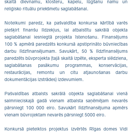
skaitā dievnamu, klosteru, kapelu, lūgšanu namu un
reliģisko rituālu priekšmetu saglabāšanai.
Noteikumi paredz, ka pašvaldība konkursa kārtībā varēs
piešķirt finanšu līdzekļus, lai atbalstītu sakrālā objekta
saglabāšanai iesniegtā projekta īstenošanu. Finansējums
100 % apmērā paredzēts konkursā apstiprināto būvniecības
darbu līdzfinansējumam. Savukārt, 50 % līdzfinansējums
paredzēts būvprojekta (tajā skaitā izpēte, eksperta slēdziena,
saglabāšanas pasākumu programmas, konservācijas,
restaurācijas, remontu un citu atjaunošanas darbu
dokumentācijas izstrādes) izdevumiem.
Pašvaldības atbalsts sakrālā objekta saglabāšanai vienā
saimnieciskajā gadā vienam atbalsta saņēmējam nevarēs
pārsniegt 100 000 eiro. Savukārt līdzfinansējuma apmērs
vienam būvrojektam nevarēs pārsniegt 5000 eiro.
Konkursā pieteiktos projektus izvērtēs Rīgas domes Vidi