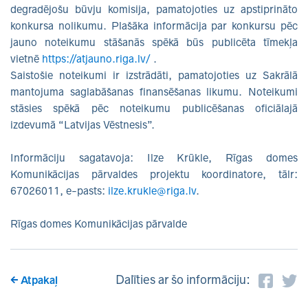
degradējošu būvju komisija, pamatojoties uz apstiprināto
konkursa nolikumu. Plašāka informācija par konkursu pēc
jauno noteikumu stāšanās spēkā būs publicēta tīmekļa
vietnē
https://atjauno.riga.lv/
.
Saistošie noteikumi ir izstrādāti, pamatojoties uz Sakrālā
mantojuma saglabāšanas finansēšanas likumu. Noteikumi
stāsies spēkā pēc noteikumu publicēšanas oficiālajā
izdevumā “Latvijas Vēstnesis”.
Informāciju sagatavoja: Ilze Krūkle, Rīgas domes
Komunikācijas pārvaldes projektu koordinatore, tālr:
67026011, e-pasts:
ilze.krukle@riga.lv
.
Rīgas domes Komunikācijas pārvalde
Dalīties ar šo informāciju:
Atpakaļ