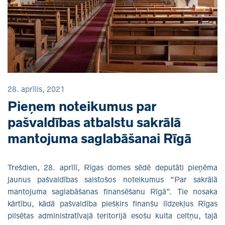
28. aprīlis, 2021
Pieņem noteikumus par
pašvaldības atbalstu sakrālā
mantojuma saglabāšanai Rīgā
Trešdien, 28. aprīlī, Rīgas domes sēdē deputāti pieņēma
jaunus pašvaldības saistošos noteikumus “Par sakrālā
mantojuma saglabāšanas finansēšanu Rīgā”. Tie nosaka
kārtību, kādā pašvaldība piešķirs finanšu līdzekļus Rīgas
pilsētas administratīvajā teritorijā esošu kulta celtņu, tajā