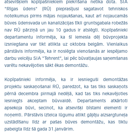
atsevišķiem kopīpašniekiem piekrišana netika dota. SIA
"Rīgas ūdens" (RŪ) pieprasījusi sagatavot tehniskos
noteikumus pirms mājas nojaukšanas, kaut arī nojaucamās
būves ūdensvada un kanalizācijas tīkli gruntsgabala robežās
nav RŪ pārziņā un jau 10 gadus ir atslēgti. Kopīpašnieki
departamentu informēja, ka šī iemesla dēļ būvprojekta
izsniegšana var tikt atlikta uz oktobra beigām. Vienlaikus
pārstāvis informēja, ka ir noslēgta vienošanās ar iespējamo
darbu veicēju SIA "Tehrent", lai pēc būvatļaujas saņemšanas
varētu nekavējoties sākt ēkas demontāžu.
Kopīpašnieki informēja, ka ir iesnieguši demontāžas
projektu saskaņošanai RŪ, paredzot, ka tas tiks saskaņots
pērnā decembra pirmajā nedēļā, kad tas tiks nekavējoties
iesniegts akceptam būvvaldē. Departaments atkārtoti
apsekoja būvi, secinot, ka atsevišķi bīstami elementi ir
noņemti. Pārstāvis izteica lūgumu atlikt gājēju aizsargtuneļa
uzstādīšanu līdz ar pašas būves demontāžu, kas tiktu
pabeigta līdz šā gada 31.janvārim.