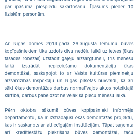
par īpašuma piespiedu sakārtošanu. Īpašums pieder 10
fiziskām personām.
Ar Rīgas domes 2014.gada 26.augusta lēmumu būves
kopīpašniekiem tika uzdots divu nedēļu laikā uz ietves (ēkas
fasādes robežās) uzstādīt gājēju aizsargtuneli, trīs mēnešu
laikā izstrādāt nepieciešamo dokumentāciju ēkas
demontāžai, saskaņojot to ar Valsts kultūras pieminekļu
aizsardzības inspekciju un Rīgas pilsētas būvvaldi, kā arī
sākt ēkas demontāžas darbus normatīvajos aktos noteiktajā
kārtībā, darbus pabeidzot ne vēlāk kā piecu mēnešu laikā.
Pērn oktobra sākumā būves kopīpašnieki informēja
departamentu, ka ir izstrādājuši ēkas demontāžas projektu,
kas ir saskaņots ar attiecīgajām institūcijām. Tāpat saņemta
arī kredītiestāžu piekrišana būves demontāžai, taču