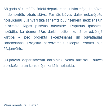
Šā gada sākumā īpašnieki departamentu informēja, ka būvei
ir demontēts otrais stāvs. Par šīs būves daļas nekavējošu
nojaukšanu 8.janvārī tika saņemts būvinženiera slēdziens un
informēta Rīgas pilsētas būvvalde. Papildus īpašnieki
norādīja, ka demontāžas darbi notiks likumā paredzētajā
kārtībā – pēc projekta akceptēšanas un būvatļaujas
saņemšanas. Projekta paredzamais akcepta termiņš bija
23.janvāris.
30.janvārī departamenta darbinieki veica atkārtotu būves
apsekošanu un konstatēja, ka tā ir nojaukta.
Ziņu aģentūra „Leta”.