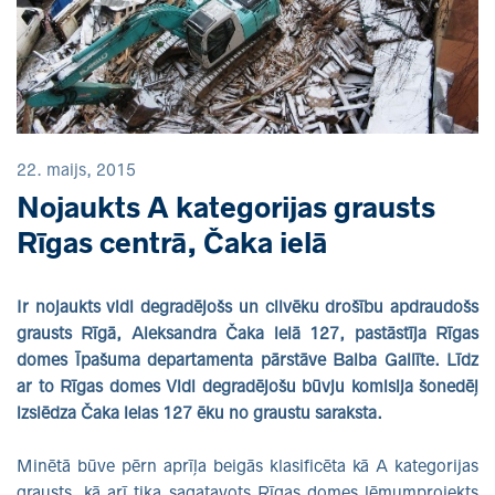
22. maijs, 2015
Nojaukts A kategorijas grausts
Rīgas centrā, Čaka ielā
Ir nojaukts vidi degradējošs un cilvēku drošību apdraudošs
grausts Rīgā, Aleksandra Čaka ielā 127, pastāstīja Rīgas
domes Īpašuma departamenta pārstāve Baiba Gailīte. Līdz
ar to Rīgas domes Vidi degradējošu būvju komisija šonedēļ
izslēdza Čaka ielas 127 ēku no graustu saraksta.
Minētā būve pērn aprīļa beigās klasificēta kā A kategorijas
grausts, kā arī tika sagatavots Rīgas domes lēmumprojekts