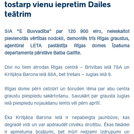
tostarp vienu iepretim Dailes
teātrim
SIA “E Buvvadība” par 120 900 eiro, neieskaitot
pievienotās vērtības nodokli, demontēs trīs Rīgas graustus,
aģentūrai LETA pastāstīja Rīgas domes Īpašuma
departamenta pārstāve Baiba Gailīte.
Divi no tiem atrodas Rīgas centrā – Brīvības ielā 78A un
Krišjāņa Barona ielā 88A, bet trešais – Juglas ielā 9.
Rīgas dome pērn oktobrī un šoruden lēma par abu centra
graustu piespiedu sakārtošanu. Savukārt par grausta Juglas
ielā piespiedu nojaukšanu lemts vēl pērn aprīlī.
Ēka Krišjāņa Barona ielā ir nepabeigta jaunbūve, kas
degradē vidi un var apdraudēt cilvēku drošību. Ēkas fasādei
ir apmetuma bojājumi, bet mūrī redzami izdrupumi un