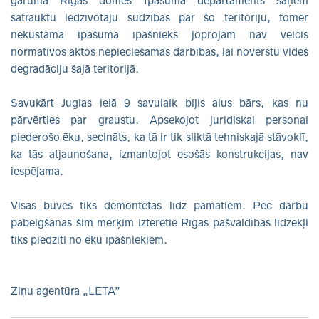
garumā Rīgas domes Īpašuma departaments saņem
satrauktu iedzīvotāju sūdzības par šo teritoriju, tomēr
nekustamā īpašuma īpašnieks joprojām nav veicis
normatīvos aktos nepieciešamās darbības, lai novērstu vides
degradāciju šajā teritorijā.
Savukārt Juglas ielā 9 savulaik bijis alus bārs, kas nu
pārvērties par graustu. Apsekojot juridiskai personai
piederošo ēku, secināts, ka tā ir tik sliktā tehniskajā stāvoklī,
ka tās atjaunošana, izmantojot esošās konstrukcijas, nav
iespējama.
Visas būves tiks demontētas līdz pamatiem. Pēc darbu
pabeigšanas šim mērķim iztērētie Rīgas pašvaldības līdzekļi
tiks piedzīti no ēku īpašniekiem.
Ziņu aģentūra „LETA”