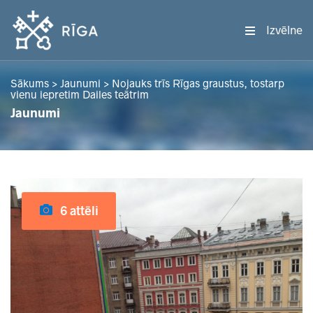
Izvēlne
Sākums
>
Jaunumi
>
Nojauks trīs Rīgas graustus, tostarp
vienu iepretim Dailes teātrim
Jaunumi
6 attēli