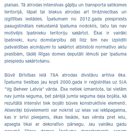
plaisas. Tā atrodas intensīvas gājēju un transporta satiksmes
teritorijā, tāpat tai blakus atrodas arī tirdzniecības un
izglītības iestādes. Īpašumam no 2012.gada piespriests
paaugstinātais nekustamā īpašuma nodoklis, taču tas nav
motivējis īpašnieku teritoriju sakārtot. Ēkai ir vairāki
īpašnieki, kuru domstarpību dēļ līdz šim nav izpildīti
pašvaldības aicinājumi to sakārtot atbilstoši normatīvo aktu
prasībām, tādēļ Rīgas domes deputāti lēmuši par īpašuma
piespiedu sakārtošanu.
Būvē Brīvības ielā 78A atrodas divstāvu arhīva ēka.
Īpašuma tiesības jau kopš 2000.gada ir reģistrētas uz SIA
"Vg Beheer Latvia" vārda. Ēka netiek izmantota, tai vietām
nav jumta seguma, bet pārējā jumta seguma daļa bojāta, kā
rezultātā intensīvi tiek bojāti būves konstruktīvie elementi.
Atsevišķi būvelementi var nokrist uz ielas vai iekšpagalma,
kas ir brīvi pieejams, ēkas fasāde, kas vērsta pret ielu,
apsegta tikai ar dekoratīvo pārsegu. Jau vairāku gadu