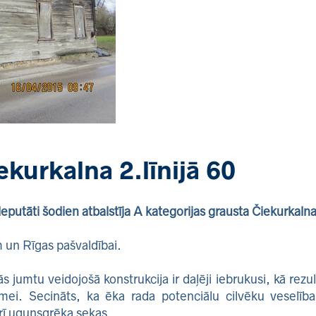
kurkalna 2.līnijā 60
utāti šodien atbalstīja A kategorijas grausta Čiekurkalna 
 un Rīgas pašvaldībai.
ās jumtu veidojošā konstrukcija ir daļēji iebrukusi, kā rezul
ekmei. Secināts, ka ēka rada potenciālu cilvēku veselī
arī ugunsgrēka sekas.