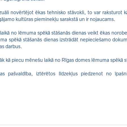
zuāli novērtējot ēkas tehnisko stāvokli, to var raksturot 
rgājamo kultūras pieminekļu sarakstā un ir nojaucams.
 laikā no lēmuma spēkā stāšanās dienas veikt ēkas norobe
a spēkā stāšanās dienas izstrādāt nepieciešamo dokumen
nas darbus.
lāk kā piecu mēnešu laikā no Rīgas domes lēmuma spēkā s
as pašvaldība, iztērētos līdzekļus piedzenot no īpašn