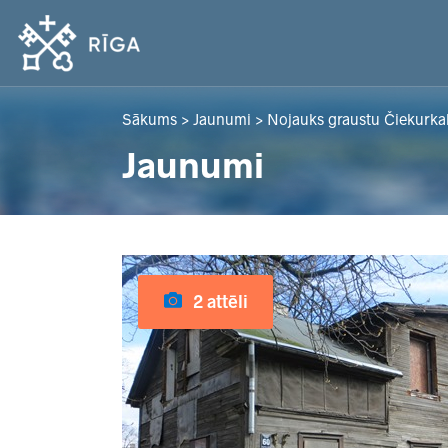
Sākums
>
Jaunumi
>
Nojauks graustu Čiekurkal
Jaunumi
2 attēli