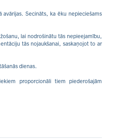
kā avārijas. Secināts, ka ēku nepieciešams
žošanu, lai nodrošinātu tās nepieejamību,
tāciju tās nojaukšanai, saskaņojot to ar
tāšanās dienas.
iekiem proporcionāli tiem piederošajām