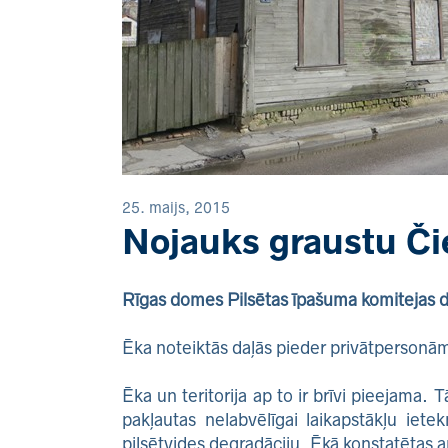
25. maijs, 2015
Nojauks graustu Čie
Rīgas domes Pilsētas īpašuma komitejas dep
Ēka noteiktās daļās pieder privātpersonām
Ēka un teritorija ap to ir brīvi pieejama. T
pakļautas nelabvēlīgai laikapstākļu iet
pilsētvides degradāciju. Ēkā konstatētas 