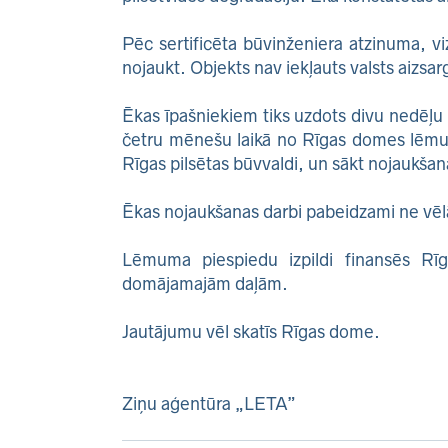
Pēc sertificēta būvinženiera atzinuma, vi
nojaukt. Objekts nav iekļauts valsts aizsa
Ēkas īpašniekiem tiks uzdots divu nedēļu
četru mēnešu laikā no Rīgas domes lēmum
Rīgas pilsētas būvvaldi, un sākt nojaukša
Ēkas nojaukšanas darbi pabeidzami ne vē
Lēmuma piespiedu izpildi finansēs Rīg
domājamajām daļām.
Jautājumu vēl skatīs Rīgas dome.
Ziņu aģentūra „LETA”