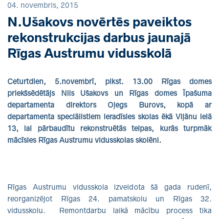
04. novembris, 2015
N.Ušakovs novērtēs paveiktos
rekonstrukcijas darbus jaunajā
Rīgas Austrumu vidusskolā
Ceturtdien, 5.novembrī, plkst. 13.00 Rīgas domes
priekšsēdētājs Nils Ušakovs un Rīgas domes Īpašuma
departamenta direktors Oļegs Burovs, kopā ar
departamenta speciālistiem ieradīsies skolas ēkā Viļānu ielā
13, lai pārbaudītu rekonstruētās telpas, kurās turpmāk
mācīsies Rīgas Austrumu vidusskolas skolēni.
Rīgas Austrumu vidusskola izveidota šā gada rudenī,
reorganizējot Rīgas 24. pamatskolu un Rīgas 32.
vidusskolu. Remontdarbu laikā mācību process tika