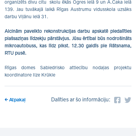
organizēts divu citu skolu ēkās Ogres ielā 9 un A.Čaka ielā
139. Jau tuvākajā laikā Rīgas Austrumu vidusskola uzsāks
darbu Viļānu ielā 31.
Aicinām paveikto rekonstrukcijas darbu apskatē piedalīties
plašsaziņas līdzekļu pārstāvjus. Jūsu ērtībai būs nodrošināts
mikroautobuss, kas līdz plkst. 12.30 gaidīs pie Rātsnama,
RTU pusē.
Rīgas domes Sabiedrisko attiecību nodaļas projektu
koordinatore Ilze Krūkle
Dalīties ar šo informāciju:
Atpakaļ