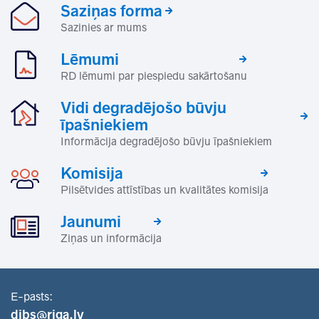
Saziņas forma
Sazinies ar mums
Lēmumi
RD lēmumi par piespiedu sakārtošanu
Vidi degradējošo būvju
īpašniekiem
Informācija degradējošo būvju īpašniekiem
Komisija
Pilsētvides attīstības un kvalitātes komisija
Jaunumi
Ziņas un informācija
E-pasts:
dibs@riga.lv