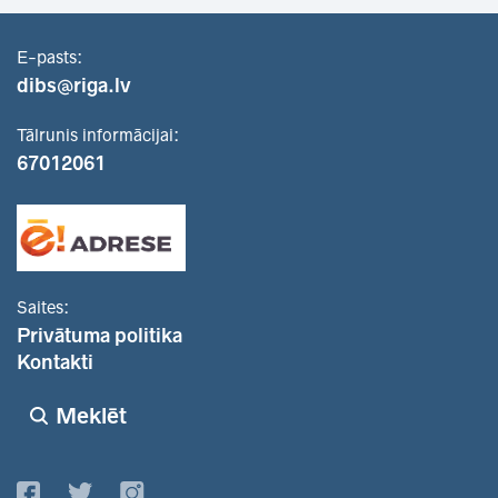
E-pasts:
dibs@riga.lv
Tālrunis informācijai:
67012061
Saites:
Privātuma politika
Kontakti
Meklēt