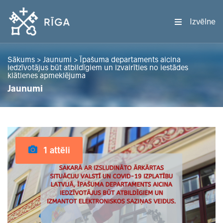
Izvēlne
Sākums
>
Jaunumi
>
Īpašuma departaments aicina
iedzīvotājus būt atbildīgiem un izvairīties no iestādes
klātienes apmeklējuma
Jaunumi
1 attēli