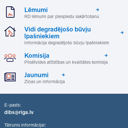
Lēmumi
RD lēmumi par piespiedu sakārtošanu
Vidi degradējošo būvju
īpašniekiem
Informācija degradējošo būvju īpašniekiem
Komisija
Pilsētvides attīstības un kvalitātes komisija
Jaunumi
Ziņas un informācija
E-pasts:
dibs@riga.lv
Tālrunis informācijai: