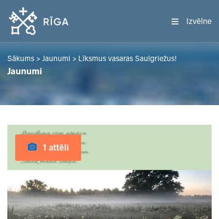
Izvēlne
Sākums
>
Jaunumi
>
Līksmus vasaras Saulgriežus!
Jaunumi
1 attēli