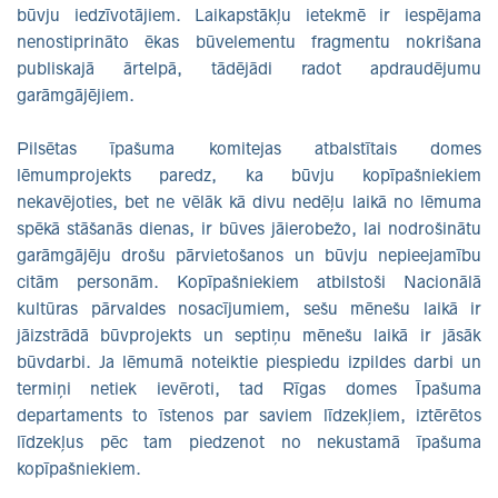
būvju iedzīvotājiem. Laikapstākļu ietekmē ir iespējama
nenostiprināto ēkas būvelementu fragmentu nokrišana
publiskajā ārtelpā, tādējādi radot apdraudējumu
garāmgājējiem.
Pilsētas īpašuma komitejas atbalstītais domes
lēmumprojekts paredz, ka būvju kopīpašniekiem
nekavējoties, bet ne vēlāk kā divu nedēļu laikā no lēmuma
spēkā stāšanās dienas, ir būves jāierobežo, lai nodrošinātu
garāmgājēju drošu pārvietošanos un būvju nepieejamību
citām personām. Kopīpašniekiem atbilstoši Nacionālā
kultūras pārvaldes nosacījumiem, sešu mēnešu laikā ir
jāizstrādā būvprojekts un septiņu mēnešu laikā ir jāsāk
būvdarbi. Ja lēmumā noteiktie piespiedu izpildes darbi un
termiņi netiek ievēroti, tad Rīgas domes Īpašuma
departaments to īstenos par saviem līdzekļiem, iztērētos
līdzekļus pēc tam piedzenot no nekustamā īpašuma
kopīpašniekiem.