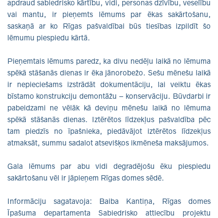
apdraud sabiedrisko kārtību, vidi, personas dzīvību, veselību
vai mantu, ir pieņemts lēmums par ēkas sakārtošanu,
saskaņā ar ko Rīgas pašvaldībai būs tiesības izpildīt šo
lēmumu piespiedu kārtā.
Pieņemtais lēmums paredz, ka divu nedēļu laikā no lēmuma
spēkā stāšanās dienas ir ēka jānorobežo. Sešu mēnešu laikā
ir nepieciešams izstrādāt dokumentāciju, lai veiktu ēkas
bīstamo konstrukciju demontāžu – konservāciju. Būvdarbi ir
pabeidzami ne vēlāk kā deviņu mēnešu laikā no lēmuma
spēkā stāšanās dienas. Iztērētos līdzekļus pašvaldība pēc
tam piedzīs no īpašnieka, piedāvājot iztērētos līdzekļus
atmaksāt, summu sadalot atsevišķos ikmēneša maksājumos.
Gala lēmums par abu vidi degradējošu ēku piespiedu
sakārtošanu vēl ir jāpieņem Rīgas domes sēdē.
Informāciju sagatavoja: Baiba Kantiņa, Rīgas domes
Īpašuma departamenta Sabiedrisko attiecību projektu