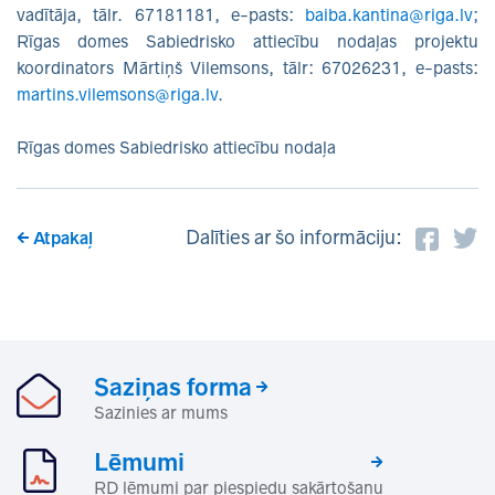
vadītāja, tālr. 67181181, e-pasts:
baiba.kantina@riga.lv
;
Rīgas domes Sabiedrisko attiecību nodaļas projektu
koordinators Mārtiņš Vilemsons, tālr: 67026231, e-pasts:
martins.vilemsons@riga.lv
.
Rīgas domes Sabiedrisko attiecību nodaļa
Dalīties ar šo informāciju:
Atpakaļ
Saziņas forma
Sazinies ar mums
Lēmumi
RD lēmumi par piespiedu sakārtošanu