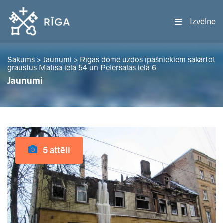
Izvēlne
Sākums
>
Jaunumi
>
Rīgas dome uzdos īpašniekiem sakārtot
graustus Matīsa ielā 54 un Pētersalas ielā 6
Jaunumi
5 attēli