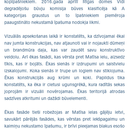
kopīpašniekiem. 2016.gada aprīlī Rīgas domes Vidi
degradējošu būvju komisija būves klasificēja kā A
kategorijas graustus un to īpašniekiem piemēroja
paaugstināto nekustamā īpašuma nodokļa likmi.
Vizuālās apsekošanas laikā ir konstatēts, ka dzīvojamai ēkai
nav jumta konstrukcijas, nav atjaunoti vai ir nojaukti dūmeņi
un brandmūra daļa, kas var zaudēt savu konstruktīvo
veidolu. Arī ēkas fasādi, kas vērsta pret Matīsa ielu, aizsedz
tīkls, kas ir bojāts. Ēkas sienās ir izdrupumi un saistvielu
izskalojumi. Koka sienās ir trupe un logiem nav stiklojuma.
Ēkas konstrukcijās aug krūmi un koki. Papildus tika
konstatēts, ka ēka ir cietusi ugunsgrēkā, kura radītās sekas
joprojām ir vizuāli novērojamas. Ēkas teritorijā atrodas
sadzīves atkritumi un dažādi būvelementi.
Ēkas fasāde tieši robežojas ar Matīsa ielas gājēju ietvi,
savukārt pārējās fasādes, kas vērstas pret iekšpagalmu un
kaimiņu nekustamo īpašumu, ir brīvi pieejamas blakus esošo