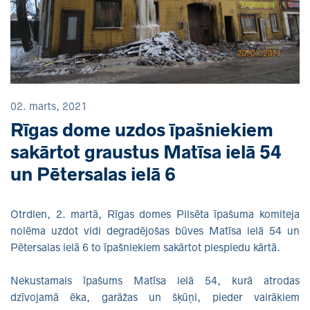
02. marts, 2021
Rīgas dome uzdos īpašniekiem
sakārtot graustus Matīsa ielā 54
un Pētersalas ielā 6
Otrdien, 2. martā, Rīgas domes Pilsēta īpašuma komiteja
nolēma uzdot vidi degradējošas būves Matīsa ielā 54 un
Pētersalas ielā 6 to īpašniekiem sakārtot piespiedu kārtā.
Nekustamais īpašums Matīsa ielā 54, kurā atrodas
dzīvojamā ēka, garāžas un šķūņi, pieder vairākiem