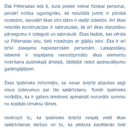
Ēkā Pētersalas ielā 6, kura pieder vienai fiziskai personai,
janvārī notika ugunsgrēks, kā rezultātā jumts ir pilnībā
nodedzis, savukārt ēkas otrs stāvs ir daļēji izdedzis. Arī ēkas
nesošās konstrukcijas ir sabrukušas, kā arī ēkas starpstāvu
pārsegumu ir izdeguši un sabrukuši. Ēkas fasāde, kas vērsta
uz Pētersalas ielu, tieši robežojas ar gājēju ietvi. Ēka ir arī
brīvi pieejama nepiederošām personām. Laikapstākļu
ietekmē ir iespējama nenostiprināto ēkas elementu
nokrišana publiskajā ārtelpā, tādējādi radot apdraudējumu
garāmgājējiem.
Ēkas īpašnieks informējis, ka nevar šobrīd atļauties segt
visus izdevumus par tās sakārtošanu. Tomēr īpašnieks
norādījis, ka ir gatavs ikmēnesi apmaksāt norunāto summu
no kopējās izmaksu tāmes.
Ievērojot to, ka īpašnieks šobrīd nespēj veikt ēkas
sakārtošanas darbus un to, ka jebkura kavēšanās tieši