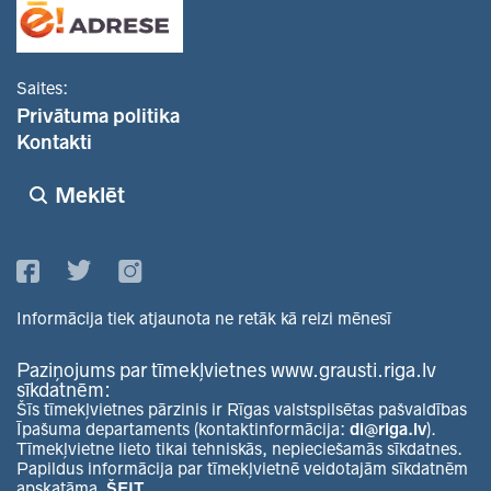
Saites:
Privātuma politika
Kontakti
Meklēt
Informācija tiek atjaunota ne retāk kā reizi mēnesī
Paziņojums par tīmekļvietnes www.grausti.riga.lv
sīkdatnēm:
Šīs tīmekļvietnes pārzinis ir Rīgas valstspilsētas pašvaldības
Īpašuma departaments (kontaktinformācija:
di@riga.lv
).
Tīmekļvietne lieto tikai tehniskās, nepieciešamās sīkdatnes.
Papildus informācija par tīmekļvietnē veidotajām sīkdatnēm
apskatāma
ŠEIT.