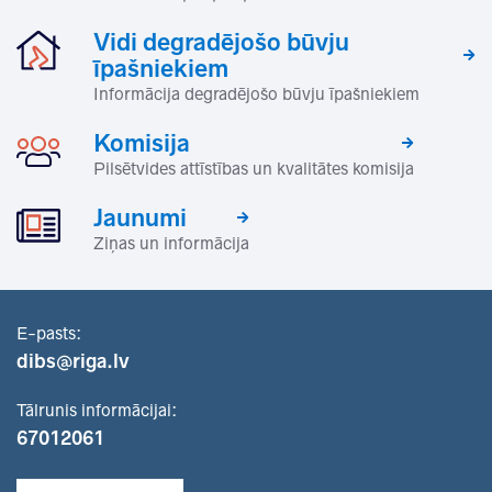
Vidi degradējošo būvju
īpašniekiem
Informācija degradējošo būvju īpašniekiem
Komisija
Pilsētvides attīstības un kvalitātes komisija
Jaunumi
Ziņas un informācija
E-pasts:
dibs@riga.lv
Tālrunis informācijai:
67012061