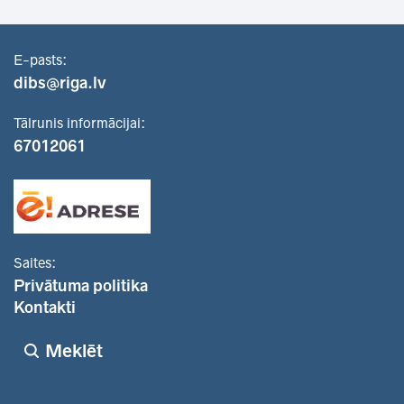
E-pasts:
dibs@riga.lv
Tālrunis informācijai:
67012061
Saites:
Privātuma politika
Kontakti
Meklēt