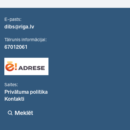
E-pasts:
dibs@riga.lv
Tālrunis informācijai:
67012061
Saites:
Privātuma politika
Kontakti
Meklēt