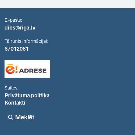
E-pasts:
dibs@riga.lv
Tālrunis informācijai:
67012061
Saites:
Privātuma politika
Kontakti
Meklēt