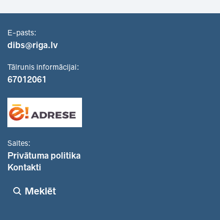
E-pasts:
dibs@riga.lv
Tālrunis informācijai:
67012061
Saites:
Privātuma politika
Kontakti
Meklēt