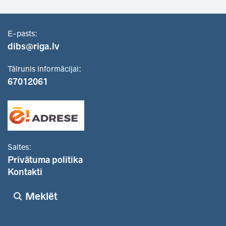
E-pasts:
dibs@riga.lv
Tālrunis informācijai:
67012061
Saites:
Privātuma politika
Kontakti
Meklēt