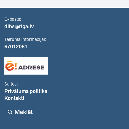
E-pasts:
dibs@riga.lv
Tālrunis informācijai:
67012061
Saites:
Privātuma politika
Kontakti
Meklēt