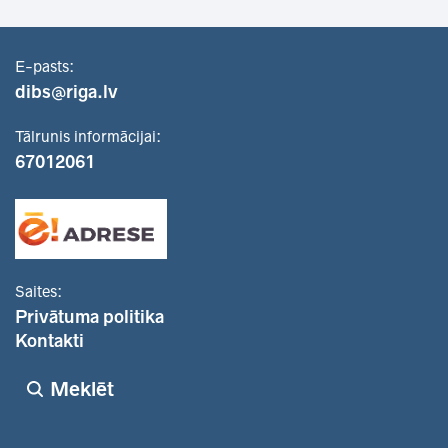
E-pasts:
dibs@riga.lv
Tālrunis informācijai:
67012061
Saites:
Privātuma politika
Kontakti
Meklēt