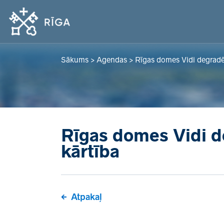
Sākums
>
Agendas
>
Rīgas domes Vidi degradē
Rīgas domes Vidi d
kārtība
Atpakaļ