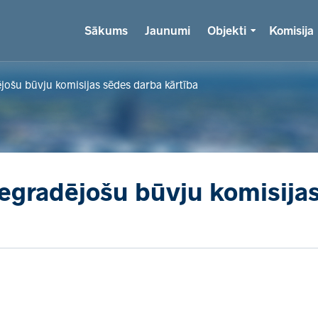
Sākums
Jaunumi
Objekti
Komisija
jošu būvju komisijas sēdes darba kārtība
egradējošu būvju komisija