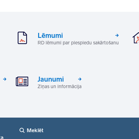
Lēmumi
RD lēmumi par piespiedu sakārtošanu
Jaunumi
Ziņas un informācija
Meklēt
ka