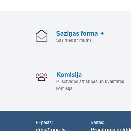
Saziņas forma
Sazinies ar mums
Komisija
Pilsētvides attīstības un kvalitātes
komisija
E-pasts:
Saites:
dibs@riga.lv
Privātuma politi