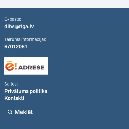
E-pasts:
dibs@riga.lv
Tālrunis informācijai:
67012061
Saites:
Privātuma politika
Kontakti
Meklēt