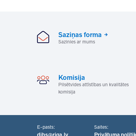
Saziņas forma
Sazinies ar mums
Komisija
Pilsētvides attīstības un kvalitātes
komisija
E-pasts:
Saites:
dibs@riga.lv
Privātuma politi