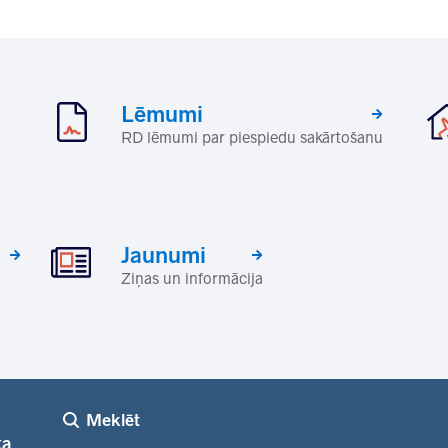
Lēmumi
RD lēmumi par piespiedu sakārtošanu
Jaunumi
Ziņas un informācija
Meklēt
ka