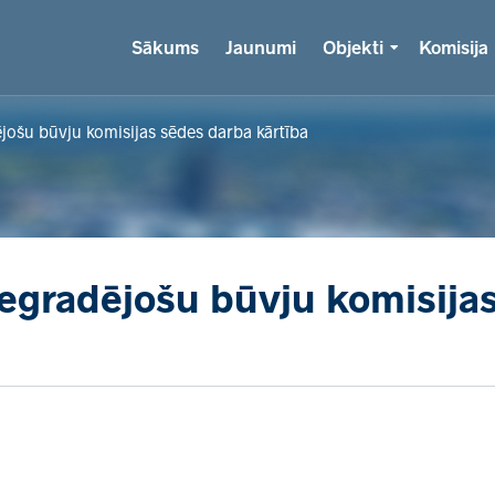
Sākums
Jaunumi
Objekti
Komisija
jošu būvju komisijas sēdes darba kārtība
egradējošu būvju komisija