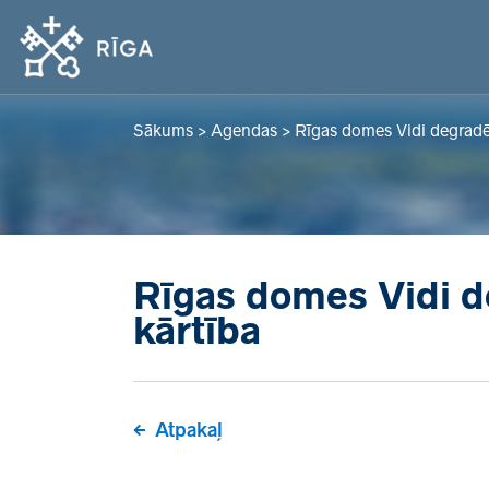
Sākums
>
Agendas
>
Rīgas domes Vidi degradē
Rīgas domes Vidi d
kārtība
Atpakaļ