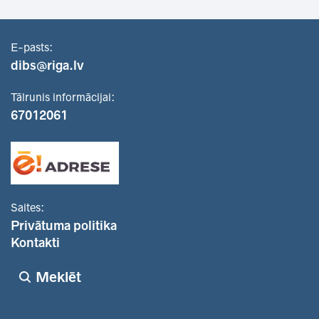
E-pasts:
dibs@riga.lv
Tālrunis informācijai:
67012061
Saites:
Privātuma politika
Kontakti
Meklēt